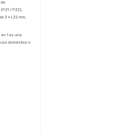
de 
(PZ1 / PZ2), 
de 3 × L32 mm, 
en 1 es una 
 uso doméstico o 