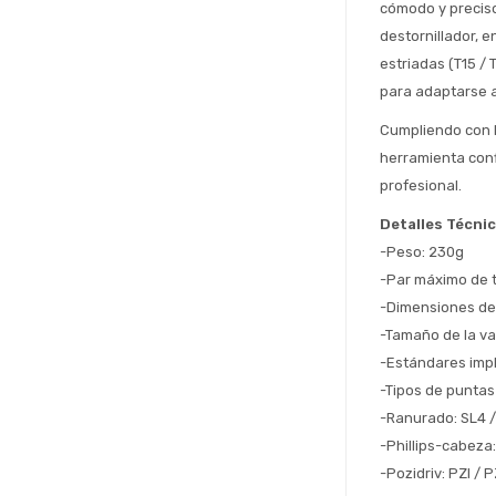
cómodo y preciso
destornillador, e
estriadas (T15 / 
para adaptarse a
Cumpliendo con l
herramienta conf
profesional.
Detalles Técni
-Peso: 230g
-Par máximo de t
-Dimensiones del
-Tamaño de la var
-Estándares imp
-Tipos de puntas
-Ranurado: SL4 /
-Phillips-cabeza
-Pozidriv: PZI / 