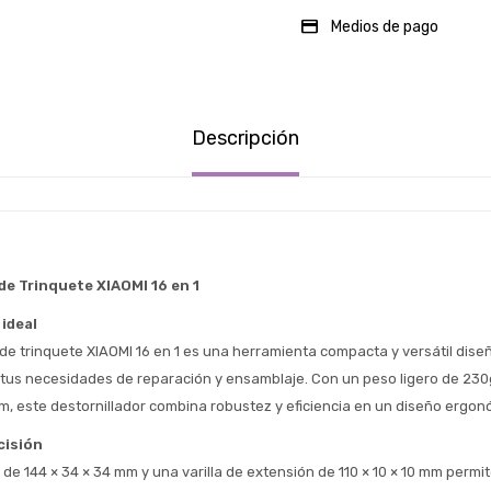
Medios de pago
Descripción
Estimado/a
* sujeto aprobación crediticia
 Estás calificado para comprar usando Pago 
Comprá ahora y Pagá
Después.
Después, hasta en 12
Cédula de identidad
de Trinquete XIAOMI 16 en 1
cuotas y sin tocar tu
 ¡Tenés hasta 
 para comprar en las cuotas 
Ups!
tarjeta de crédito
ideal
Celular
que prefieras! 
Parece que no tenes oferta, lamentamos
¡Algo salió mal!
 de trinquete XIAOMI 16 en 1 es una herramienta compacta y versátil dise
el inconveniente, por cualquier duda
Por favor intenta nuevamente mas tarde.
 tus necesidades de reparación y ensamblaje. Con un peso ligero de 230g
contactanos en
Elegí tus productos preferidos
Fecha de nacimiento
, este destornillador combina robustez y eficiencia en un diseño ergon
preguntas@pagodespues.com.uy
Seleccioná Pago Después como metodo 
cisión
Día
Mes
Año
de pago
de 144 × 34 × 34 mm y una varilla de extensión de 110 × 10 × 10 mm permi
Continuar