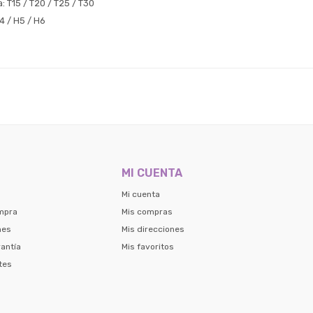
 T15 / T20 / T25 / T30
H4 / H5 / H6
MI CUENTA
Mi cuenta
mpra
Mis compras
nes
Mis direcciones
antía
Mis favoritos
tes