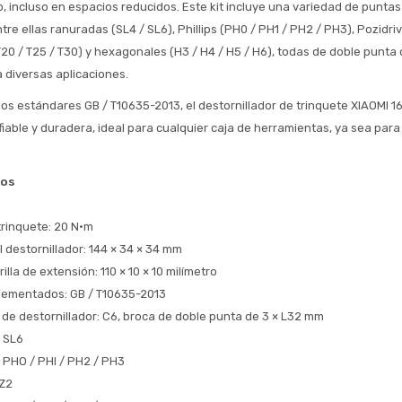
, incluso en espacios reducidos. Este kit incluye una variedad de puntas 
Volver al inicio
ntre ellas ranuradas (SL4 / SL6), Phillips (PH0 / PH1 / PH2 / PH3), Pozidriv 
T20 / T25 / T30) y hexagonales (H3 / H4 / H5 / H6), todas de doble punta 
 diversas aplicaciones.
os estándares GB / T10635-2013, el destornillador de trinquete XIAOMI 16 
iable y duradera, ideal para cualquier caja de herramientas, ya sea para
cos
rinquete: 20 N·m
 destornillador: 144 × 34 × 34 mm
illa de extensión: 110 × 10 × 10 milímetro
lementados: GB / T10635-2013
 de destornillador: C6, broca de doble punta de 3 × L32 mm
 SL6
: PHO / PHI / PH2 / PH3
PZ2