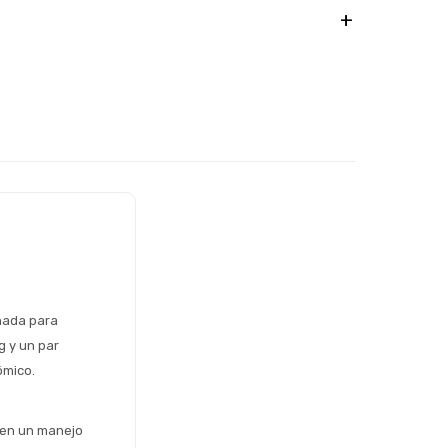
ñada para 
 y un par 
ómico.
ten un manejo 