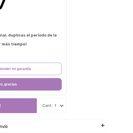
al, duplicas el período de la
r más tiempo!
tender mi garantía
o, gracias
R
1
nvío