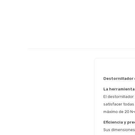
Destornillador 
La herramienta 
El destornillador
satisfacer todas
máximo de 20 N·m
Eficiencia y pre
Sus dimensiones 