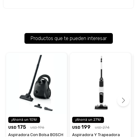
Productos que te pueden interesar
10
27
175
199
USD
196
USD
274
USD
USD
Aspiradora Con Bolsa BOSCH
Aspiradora Y Trapeadora