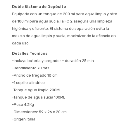
Estimado/a
Doble Sistema de Depósito
Equipada con un tanque de 200 ml para agua limpia y otro 
de 100 ml para agua sucia, la FC 2 asegura una limpieza 
* sujeto aprobación crediticia
higiénica y eficiente. El sistema de separación evita la 
 Estás calificado para comprar usando Pago 
Comprá ahora y Pagá
Después.
mezcla de agua limpia y sucia, maximizando la eficacia en 
Después, hasta en 12
Cédula de identidad
cuotas y sin tocar tu
cada uso.
 ¡Tenés hasta 
 para comprar en las cuotas 
Ups!
tarjeta de crédito
Celular
que prefieras! 
Detalles Técnicos
Parece que no tenes oferta, lamentamos
¡Algo salió mal!
el inconveniente, por cualquier duda
-Incluye bateria y cargador – duración 25 min
Por favor intenta nuevamente mas tarde.
contactanos en
Elegí tus productos preferidos
Fecha de nacimiento
-Rendimiento 70 mts
preguntas@pagodespues.com.uy
-Ancho de fregado 18 cm
Seleccioná Pago Después como metodo 
Día
Mes
Año
-1 cepillo cilindrico
de pago
-Tanque agua limpia 200ML
Continuar
-Tanque de agua sucia 100ML
Volver al inicio
-Peso 4,3Kg
-Dimensiones: 59 x 26 x 20 cm
-Origen Italia