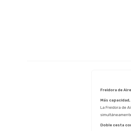
Freidora de Air
Más capacidad,
La Freidora de Ai
simultáneamente,
Doble cesta con