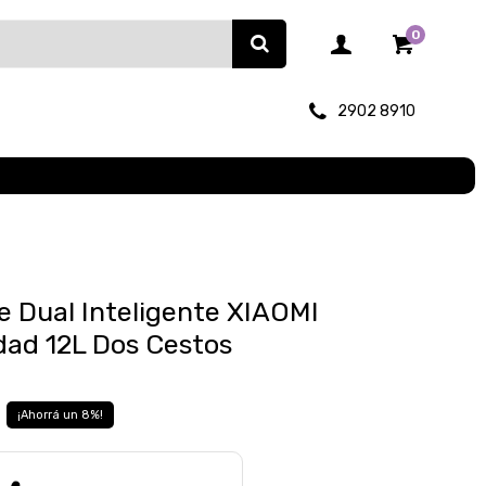
0
2902 8910
re Dual Inteligente XIAOMI
ad 12L Dos Cestos
8