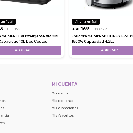
18
5
63
169
199
USD
179
USD
USD
 de Aire Dual Inteligente XIAOMI
Freidora de Aire MOULINEX EZ401
apacidad 10L Dos Cestos
1500W Capacidad 4.2Lt
MI CUENTA
Mi cuenta
mpra
Mis compras
nes
Mis direcciones
antía
Mis favoritos
tes