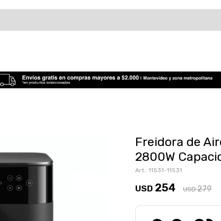
Freidora de Ai
2800W Capacid
11531-11531
254
USD
279
USD