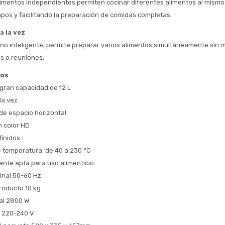
mentos independientes permiten cocinar diferentes alimentos al mismo 
 Estás calificado para comprar usando Pago 
Comprá ahora y Pagá
pos y facilitando la preparación de comidas completas.
Después.
Después, hasta en 12
Cédula de identidad
cuotas y sin tocar tu
a la vez
 ¡Tenés hasta 
 para comprar en las cuotas 
Ups!
tarjeta de crédito
eño inteligente, permite preparar varios alimentos simultáneamente sin m
Celular
que prefieras! 
Parece que no tenes oferta, lamentamos
¡Algo salió mal!
as o reuniones.
el inconveniente, por cualquier duda
Por favor intenta nuevamente mas tarde.
contactanos en
Elegí tus productos preferidos
Fecha de nacimiento
cos
preguntas@pagodespues.com.uy
gran capacidad de 12 L
Seleccioná Pago Después como metodo 
la vez
Día
Mes
Año
de pago
de espacio horizontal
Continuar
n color HD
Volver al inicio
finidos
 temperatura: de 40 a 230 °C
nte apta para uso alimenticio
inal 50-60 Hz
roducto 10 kg
al 2800 W
l 220-240 V