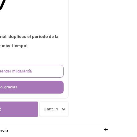
al, duplicas el período de la
r más tiempo!
tender mi garantía
o, gracias
R
1
nvío