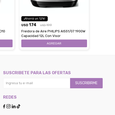
215
12
USD
174
USD
199
Freidora de
USD
Capacidad 6
D10
Freidora de Aire PHILIPS AI551/07 1900W
Capacidad 12L Con Visor
SUSCRIBETE PARA LAS OFERTAS
SUSCRIBIRME
REDES



