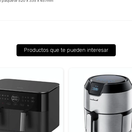
l paquete 520 x 335 x 457mm
Productos que te pueden interesar