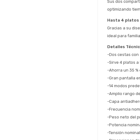
Sus dos comparti
optimizando tiem
Hasta 4 platos 
Gracias a su dis
ideal para famili
Detalles Técni
-Dos cestas con 
-Sirve 4 platos a 
-Ahorra un 35 % 
-Gran pantalla e
-14 modos prede
-Amplio rango de
-Capa antiadhere
-Frecuencia nom
-Peso neto del p
-Potencia nomin
-Tensión nomina