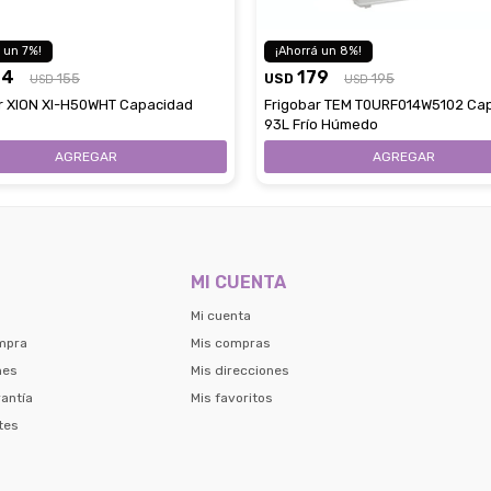
7
8
44
179
155
USD
195
USD
USD
r XION XI-H50WHT Capacidad
Frigobar TEM T0URF014W5102 Ca
93L Frío Húmedo
MI CUENTA
Mi cuenta
mpra
Mis compras
nes
Mis direcciones
antía
Mis favoritos
tes