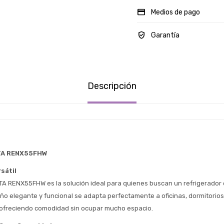
Medios de pago
Garantía
Descripción
TA RENX55FHW
sátil
TA RENX55FHW es la solución ideal para quienes buscan un refrigerador 
Estimado/a
seño elegante y funcional se adapta perfectamente a oficinas, dormitorios
ofreciendo comodidad sin ocupar mucho espacio.
* sujeto aprobación crediticia