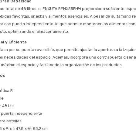
Gran Capacidad
 Estás calificado para comprar usando Pago 
Comprá ahora y Pagá
Después.
d total de 48 litros, el ENXUTA RENX55FHW proporciona suficiente espac
Después, hasta en 12
Cédula de identidad
cuotas y sin tocar tu
bidas favoritas, snacks y alimentos esenciales. A pesar de su tamaño re
 ¡Tenés hasta 
 para comprar en las cuotas 
Ups!
tarjeta de crédito
r con puerta independiente, lo que permite mantener los alimentos con
Celular
que prefieras! 
Parece que no tenes oferta, lamentamos
¡Algo salió mal!
sto, optimizando el almacenamiento.
el inconveniente, por cualquier duda
Por favor intenta nuevamente mas tarde.
contactanos en
Elegí tus productos preferidos
Fecha de nacimiento
l y Eficiente
preguntas@pagodespues.com.uy
ca por su puerta reversible, que permite ajustar la apertura a la izquierd
Seleccioná Pago Después como metodo 
Día
Mes
Año
s necesidades del espacio. Además, incorpora una contrapuerta diseñad
de pago
máximo el espacio y facilitando la organización de los productos.
Continuar
cos
Volver al inicio
ética B
le
: 48 Lts
 puerta independiente
ra botellas
 x Prof: 47.8 x Al: 53,2 cm