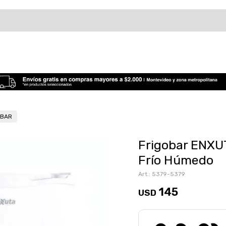
OBAR
Frigobar ENX
Frío Húmedo
5379-5379
145
USD