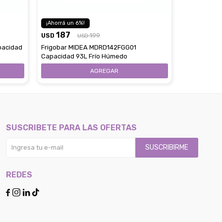
6
1
187
193
USD
199
USD
USD
pacidad
Frigobar MIDEA MDRD142FGG01
Frigobar M
Capacidad 93L Frío Húmedo
Capacidad 
SUSCRIBETE PARA LAS OFERTAS
SUSCRIBIRME
REDES



