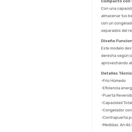
Compacto con 
Con una capacida
almacenar tus be
con un congelado
separados del re
Diseño Funciona
Este modelo desta
derecha según la
aprovechando al 
Detalles Técni
-Frío Húmedo
-Eficiencia energ
-Puerta Reversib
-Capacidad Total
-Congelador con
-Contrapuerta pa
-Medidas: An:46.5