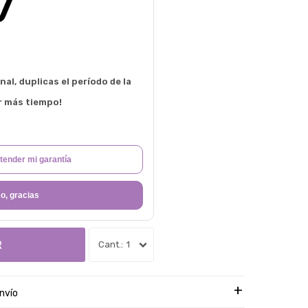
al, duplicas el período de la
r más tiempo!
tender mi garantía
o, gracias
R
1
nvío