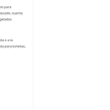
io para 
ducido, cuenta 
gelados 
a o a la 
a para botellas, 