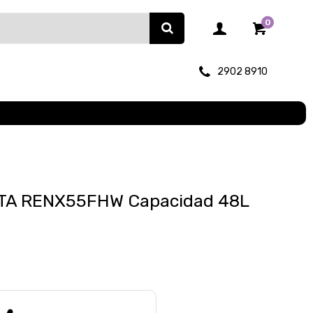
0
2902 8910
UTA RENX55FHW Capacidad 48L