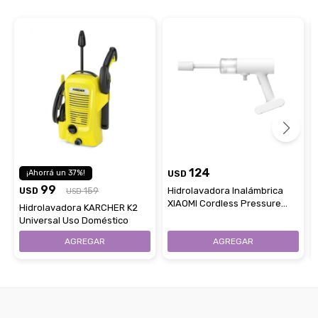
124
37
USD
99
USD
159
Hidrolavadora Inalámbrica
USD
XIAOMI Cordless Pressure
Hidrolavadora KARCHER K2
2000Mah IPX7
Universal Uso Doméstico