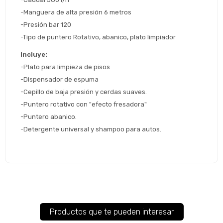
Continuar
-Manguera de alta presión 6 metros
-Presión bar 120
Volver al inicio
-Tipo de puntero Rotativo, abanico, plato limpiador
Incluye: 
-Plato para limpieza de pisos
-Dispensador de espuma
-Cepillo de baja presión y cerdas suaves.
-Puntero rotativo con "efecto fresadora"
-Puntero abanico.
-Detergente universal y shampoo para autos.   
Productos que te pueden interesar