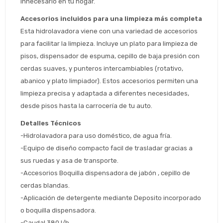
innecesario en tu hogar.
Accesorios incluidos para una limpieza más completa
Esta hidrolavadora viene con una variedad de accesorios 
para facilitar la limpieza. Incluye un plato para limpieza de 
pisos, dispensador de espuma, cepillo de baja presión con 
cerdas suaves, y punteros intercambiables (rotativo, 
abanico y plato limpiador). Estos accesorios permiten una 
Estimado/a
limpieza precisa y adaptada a diferentes necesidades, 
desde pisos hasta la carrocería de tu auto.
* sujeto aprobación crediticia
Detalles Técnicos
 Estás calificado para comprar usando Pago 
Comprá ahora y Pagá
Después.
-Hidrolavadora para uso doméstico, de agua fría.
Después, hasta en 12
Cédula de identidad
cuotas y sin tocar tu
-Equipo de diseño compacto facil de trasladar gracias a 
 ¡Tenés hasta 
 para comprar en las cuotas 
Ups!
tarjeta de crédito
sus ruedas y asa de transporte.
Celular
que prefieras! 
Parece que no tenes oferta, lamentamos
¡Algo salió mal!
-Accesorios Boquilla dispensadora de jabón , cepillo de 
el inconveniente, por cualquier duda
Por favor intenta nuevamente mas tarde.
cerdas blandas.
contactanos en
Elegí tus productos preferidos
Fecha de nacimiento
preguntas@pagodespues.com.uy
-Aplicación de detergente mediante Deposito incorporado 
o boquilla dispensadora.
Seleccioná Pago Después como metodo 
Día
Mes
Año
de pago
-Caudal 380 l/h 