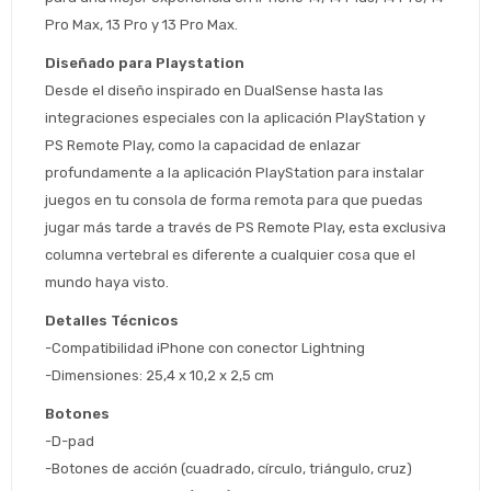
Pro Max, 13 Pro y 13 Pro Max.
Diseñado para Playstation
Desde el diseño inspirado en DualSense hasta las 
Estimado/a
integraciones especiales con la aplicación PlayStation y 
PS Remote Play, como la capacidad de enlazar 
profundamente a la aplicación PlayStation para instalar 
* sujeto aprobación crediticia
juegos en tu consola de forma remota para que puedas 
 Estás calificado para comprar usando Pago 
Comprá ahora y Pagá
Después.
jugar más tarde a través de PS Remote Play, esta exclusiva 
Después, hasta en 12
Cédula de identidad
cuotas y sin tocar tu
columna vertebral es diferente a cualquier cosa que el 
 ¡Tenés hasta 
 para comprar en las cuotas 
Ups!
tarjeta de crédito
mundo haya visto.
Celular
que prefieras! 
Parece que no tenes oferta, lamentamos
¡Algo salió mal!
el inconveniente, por cualquier duda
Detalles Técnicos
Por favor intenta nuevamente mas tarde.
contactanos en
Elegí tus productos preferidos
Fecha de nacimiento
-Compatibilidad iPhone con conector Lightning
preguntas@pagodespues.com.uy
-Dimensiones: 25,4 x 10,2 x 2,5 cm
Seleccioná Pago Después como metodo 
Día
Mes
Año
Botones
de pago
-D-pad
Continuar
-Botones de acción (cuadrado, círculo, triángulo, cruz)
Volver al inicio