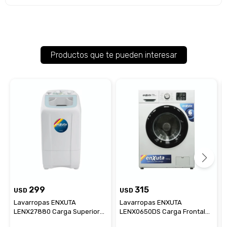
Productos que te pueden interesar
299
315
USD
USD
Lavarropas ENXUTA
Lavarropas ENXUTA
LENX27880 Carga Superior
LENX0650DS Carga Frontal
Capacidad 8Kg
Capacidad 6Kg