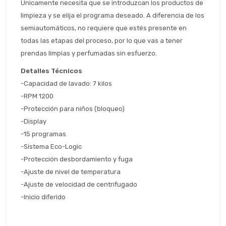
Únicamente necesita que se introduzcan los productos de 
Estimado/a
limpieza y se elija el programa deseado. A diferencia de los 
semiautomáticos, no requiere que estés presente en 
* sujeto aprobación crediticia
todas las etapas del proceso, por lo que vas a tener 
 Estás calificado para comprar usando Pago 
Comprá ahora y Pagá
prendas limpias y perfumadas sin esfuerzo.
Después.
Después, hasta en 12
Cédula de identidad
cuotas y sin tocar tu
Detalles Técnicos
 ¡Tenés hasta 
 para comprar en las cuotas 
Ups!
tarjeta de crédito
-Capacidad de lavado: 7 kilos
Celular
que prefieras! 
Parece que no tenes oferta, lamentamos
¡Algo salió mal!
-RPM 1200
el inconveniente, por cualquier duda
Por favor intenta nuevamente mas tarde.
-Protección para niños (bloqueo)
contactanos en
Elegí tus productos preferidos
Fecha de nacimiento
preguntas@pagodespues.com.uy
-Display
Seleccioná Pago Después como metodo 
-15 programas
Día
Mes
Año
de pago
-Sistema Eco-Logic
Continuar
-Protección desbordamiento y fuga
-Ajuste de nivel de temperatura
Volver al inicio
-Ajuste de velocidad de centrifugado
-Inicio diferido