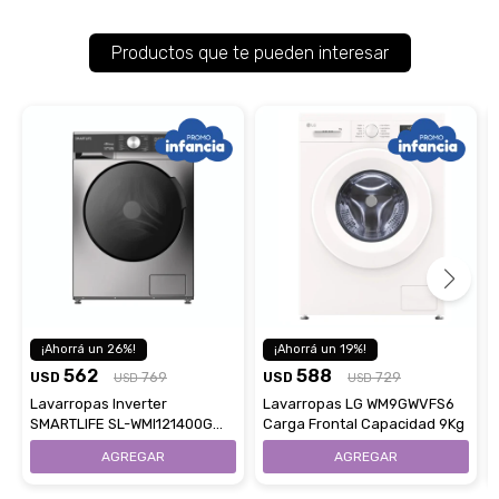
Productos que te pueden interesar
26
19
562
588
USD
769
USD
729
USD
USD
Lavarropas Inverter
Lavarropas LG WM9GWVFS6
SMARTLIFE SL-WMI121400G
Carga Frontal Capacidad 9Kg
Capacidad 12Kg Carga
Frontal