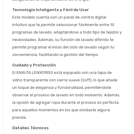
Tecnología Inteligente y Fácil de Usar
Este modelo cuenta con un panel de control digital 
intuitivo que te permite seleccionar fácilmente entre 10 
programas de lavado, adaptándose a todo tipo de tejidos y 
necesidades. Además, su función de lavado diferido te 
permite programar el inicio del ciclo de lavado según tu 
conveniencia, facilitando la gestión del tiempo.
Estimado/a
Cuidado y Protección
El ENXUTA LENX01850 está equipado con una tapa de 
* sujeto aprobación crediticia
vidrio transparente con cierre suave (Soft), lo que añade 
 Estás calificado para comprar usando Pago 
Comprá ahora y Pagá
un toque de elegancia y funcionalidad, permitiéndote 
Después.
Después, hasta en 12
Cédula de identidad
observar el proceso de lavado en todo momento. Además, 
cuotas y sin tocar tu
la opción de agregar ropa durante el proceso es perfecta 
 ¡Tenés hasta 
 para comprar en las cuotas 
Ups!
tarjeta de crédito
Celular
que prefieras! 
para aquellos momentos en los que olvidaste alguna 
Parece que no tenes oferta, lamentamos
¡Algo salió mal!
el inconveniente, por cualquier duda
prenda.
Por favor intenta nuevamente mas tarde.
contactanos en
Elegí tus productos preferidos
Fecha de nacimiento
Detalles Técnicos
preguntas@pagodespues.com.uy