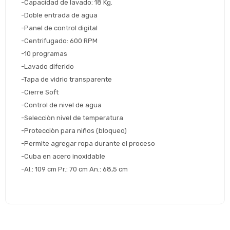
-Capacidad de lavado: 18 Kg.
Seleccioná Pago Después como metodo 
Día
Mes
Año
-Doble entrada de agua
de pago
-Panel de control digital
Continuar
-Centrifugado: 600 RPM
Volver al inicio
-10 programas
-Lavado diferido
-Tapa de vidrio transparente
-Cierre Soft
-Control de nivel de agua
-Selecciòn nivel de temperatura
-Protecciòn para niños (bloqueo)
-Permite agregar ropa durante el proceso
-Cuba en acero inoxidable
-Al.: 109 cm Pr.: 70 cm An.: 68,5 cm