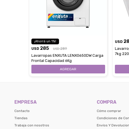
2
1
USD
285
USD
289
Lavarro
USD
7kg 220
Lavarropas ENXUTA LENX0650DW Carga
Frontal Capacidad 6Kg
EMPRESA
COMPRA
Contacto
Cómo comprar
Tiendas
Condiciones de Co
Trabaja con nosotros
Envíos Y Devolucio