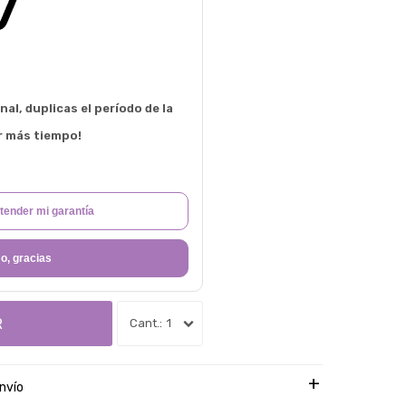
al, duplicas el período de la
r más tiempo!
tender mi garantía
o, gracias
R
1
nvío