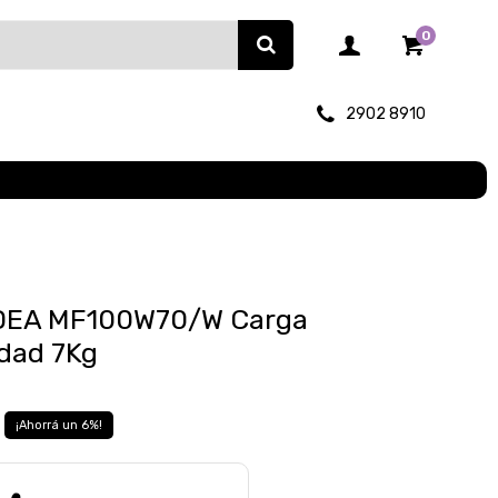
0
2902 8910
IDEA MF100W70/W Carga
idad 7Kg
6