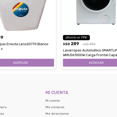
89
19
289
pas Enxuta Lenx20770 Blanco
USD
359
USD
 v
Lavarropas Automático SMARTLIF
WMU061000W Carga Frontal Capa
6Kg
MI CUENTA
Mi cuenta
mpra
Mis compras
nes
Mis direcciones