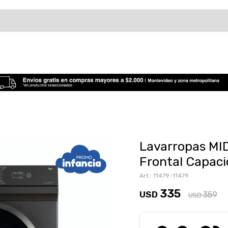
Lavarropas M
Frontal Capac
11479-11479
335
USD
359
USD