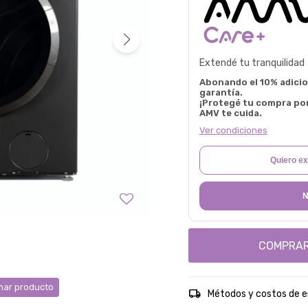
Extendé tu tranquilidad
Abonando el 10% adicion
garantía.
¡Protegé tu compra po
AMV te cuida.
Ver condiciones
Quiero ex
N
COMPRA
ar producto
Métodos y costos de e