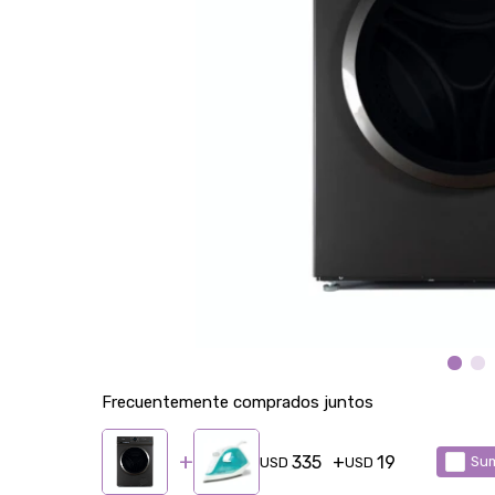
Frecuentemente comprados juntos
335
19
Sum
USD
USD