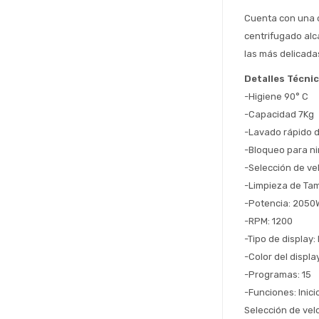
Cuenta con una c
centrifugado alc
las más delicadas
Detalles Técni
-Higiene 90° C 
-Capacidad 7Kg
-Lavado rápido d
-Bloqueo para n
-Selección de ve
-Limpieza de Tam
-Potencia: 2050
-RPM: 1200
-Tipo de display:
-Color del displa
-Programas: 15 
-Funciones: Inici
Selección de ve