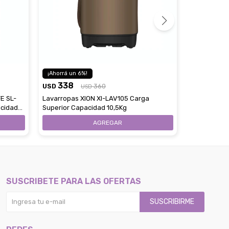
345
6
USD
338
USD
360
Lavarropas
USD
Superior Ca
E SL-
Lavarropas XION XI-LAV105 Carga
cidad
Superior Capacidad 10,5Kg
SUSCRIBETE PARA LAS OFERTAS
SUSCRIBIRME