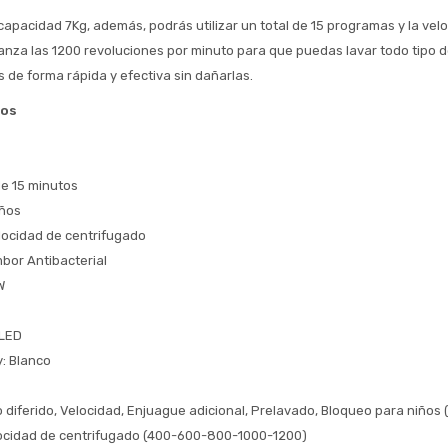
apacidad 7Kg, además, podrás utilizar un total de 15 programas y la vel
* sujeto aprobación crediticia
anza las 1200 revoluciones por minuto para que puedas lavar todo tipo d
 Estás calificado para comprar usando Pago 
Comprá ahora y Pagá
Después.
 de forma rápida y efectiva sin dañarlas.
Después, hasta en 12
Cédula de identidad
cuotas y sin tocar tu
cos
 ¡Tenés hasta 
 para comprar en las cuotas 
Ups!
tarjeta de crédito
Celular
que prefieras! 
Parece que no tenes oferta, lamentamos
¡Algo salió mal!
el inconveniente, por cualquier duda
Por favor intenta nuevamente mas tarde.
contactanos en
Elegí tus productos preferidos
Fecha de nacimiento
e 15 minutos
preguntas@pagodespues.com.uy
iños
Seleccioná Pago Después como metodo 
locidad de centrifugado
Día
Mes
Año
de pago
bor Antibacterial
Continuar
W
Volver al inicio
 LED
y: Blanco
o diferido, Velocidad, Enjuague adicional, Prelavado, Bloqueo para niños 
locidad de centrifugado (400-600-800-1000-1200)