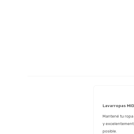
Lavarropas MI
Mantené tu ropa 
y excelentemente
posible.