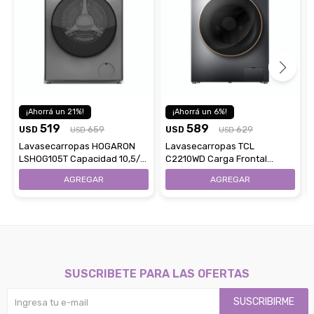
21
6
519
589
USD
659
USD
629
USD
USD
Lavasecarropas HOGARON
Lavasecarropas TCL
LSHOG105T Capacidad 10,5/7
C2210WD Carga Frontal
Kg Carga Frontal - Titanium
Capacidad 10/7 KG
Gray
SUSCRIBETE PARA LAS OFERTAS
SUSCRIBIRME