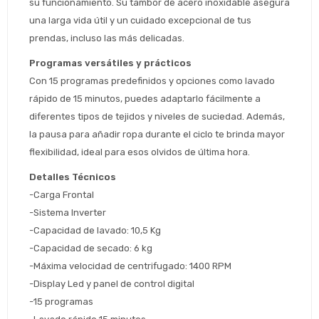
su funcionamiento. Su tambor de acero inoxidable asegura 
una larga vida útil y un cuidado excepcional de tus 
prendas, incluso las más delicadas.
Programas versátiles y prácticos
Con 15 programas predefinidos y opciones como lavado 
Estimado/a
rápido de 15 minutos, puedes adaptarlo fácilmente a 
diferentes tipos de tejidos y niveles de suciedad. Además, 
* sujeto aprobación crediticia
la pausa para añadir ropa durante el ciclo te brinda mayor 
 Estás calificado para comprar usando Pago 
Comprá ahora y Pagá
flexibilidad, ideal para esos olvidos de última hora.
Después.
Después, hasta en 12
Cédula de identidad
Detalles Técnicos
cuotas y sin tocar tu
 ¡Tenés hasta 
 para comprar en las cuotas 
Ups!
-Carga Frontal
tarjeta de crédito
Celular
que prefieras! 
Parece que no tenes oferta, lamentamos
-Sistema Inverter
¡Algo salió mal!
el inconveniente, por cualquier duda
-Capacidad de lavado: 10,5 Kg
Por favor intenta nuevamente mas tarde.
contactanos en
Elegí tus productos preferidos
Fecha de nacimiento
-Capacidad de secado: 6 kg
preguntas@pagodespues.com.uy
-Máxima velocidad de centrifugado: 1400 RPM
Seleccioná Pago Después como metodo 
Día
Mes
Año
-Display Led y panel de control digital
de pago
-15 programas
Continuar