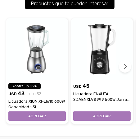
Productos que te pueden interesar
45
18
USD
43
USD
53
Licuadora ENXUTA
USD
SDAENXLV8999 500W Jarra
Licuadora XION XI-LI610 600W
de Vidrio Capacidad 1.5L
Capacidad 1,5L