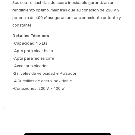
Sus cuatro cuchillas de acero inoxidable garantizan un 
* sujeto aprobación crediticia
rendimiento óptimo, mientras que su conexión de 220 V y 
 Estás calificado para comprar usando Pago 
Comprá ahora y Pagá
potencia de 400 W aseguran un funcionamiento potente y 
Después.
Después, hasta en 12
Cédula de identidad
constante.
cuotas y sin tocar tu
 ¡Tenés hasta 
 para comprar en las cuotas 
Ups!
tarjeta de crédito
Detalles Técnicos
Celular
que prefieras! 
Parece que no tenes oferta, lamentamos
¡Algo salió mal!
-Capacidad: 1.5 Lts
el inconveniente, por cualquier duda
Por favor intenta nuevamente mas tarde.
-Apta para picar hielo
contactanos en
Elegí tus productos preferidos
Fecha de nacimiento
preguntas@pagodespues.com.uy
-Apta para moles café
Seleccioná Pago Después como metodo 
-Accesorio picador
Día
Mes
Año
de pago
-2 niveles de velocidad + Pulsador
Continuar
-4 Cuchillas de acero inoxidable
-Conexiones: 220 V. - 400 W
Volver al inicio