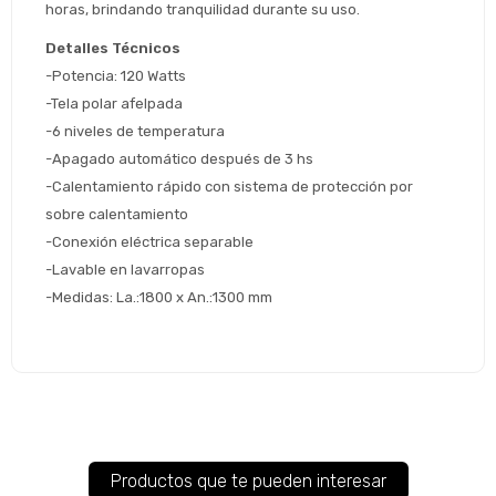
horas, brindando tranquilidad durante su uso.
 Estás calificado para comprar usando Pago 
Comprá ahora y Pagá
Después.
Después, hasta en 12
Detalles Técnicos
Cédula de identidad
cuotas y sin tocar tu
-Potencia: 120 Watts
 ¡Tenés hasta 
 para comprar en las cuotas 
Ups!
tarjeta de crédito
-Tela polar afelpada
Celular
que prefieras! 
Parece que no tenes oferta, lamentamos
¡Algo salió mal!
-6 niveles de temperatura
el inconveniente, por cualquier duda
Por favor intenta nuevamente mas tarde.
-Apagado automático después de 3 hs
contactanos en
Elegí tus productos preferidos
Fecha de nacimiento
preguntas@pagodespues.com.uy
-Calentamiento rápido con sistema de protección por 
Seleccioná Pago Después como metodo 
sobre calentamiento
Día
Mes
Año
de pago
-Conexión eléctrica separable
Continuar
-Lavable en lavarropas
-Medidas: La.:1800 x An.:1300 mm
Volver al inicio
Productos que te pueden interesar