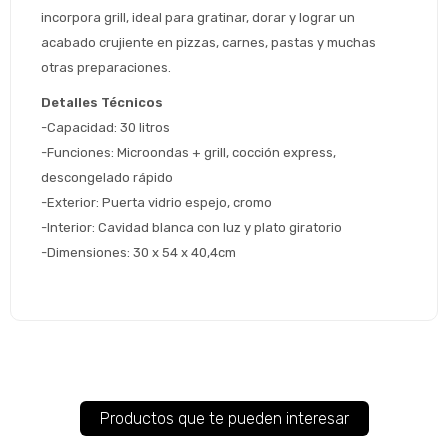
incorpora grill, ideal para gratinar, dorar y lograr un 
 Estás calificado para comprar usando Pago 
Comprá ahora y Pagá
Después.
acabado crujiente en pizzas, carnes, pastas y muchas 
Después, hasta en 12
Cédula de identidad
otras preparaciones.
cuotas y sin tocar tu
 ¡Tenés hasta 
 para comprar en las cuotas 
Ups!
tarjeta de crédito
Celular
que prefieras! 
Detalles Técnicos
Parece que no tenes oferta, lamentamos
¡Algo salió mal!
-Capacidad: 30 litros
el inconveniente, por cualquier duda
Por favor intenta nuevamente mas tarde.
contactanos en
Elegí tus productos preferidos
Fecha de nacimiento
-Funciones: Microondas + grill, cocción express, 
preguntas@pagodespues.com.uy
descongelado rápido
Seleccioná Pago Después como metodo 
-Exterior: Puerta vidrio espejo, cromo
Día
Mes
Año
de pago
-Interior: Cavidad blanca con luz y plato giratorio
Continuar
-Dimensiones: 30 x 54 x 40,4cm
Volver al inicio
Productos que te pueden interesar