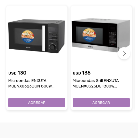
130
135
USD
USD
Microondas ENXUTA
Microondas Grill ENXUTA
MOENX0323DGN 800W
MOENX0323DGI 800W
Capacidad 23L Con Grill -
Capacidad 23L - Plata
Negro