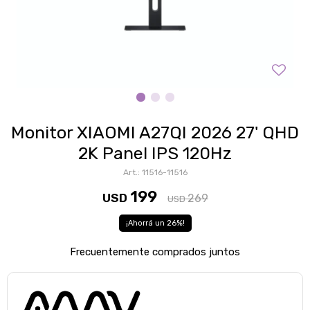
Monitor XIAOMI A27QI 2026 27' QHD
2K Panel IPS 120Hz
11516-11516
199
USD
269
USD
26
Frecuentemente comprados juntos