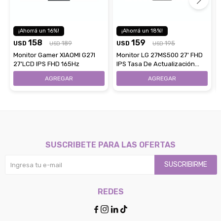
16
18
158
159
USD
189
USD
195
USD
USD
Monitor Gamer XIAOMI G27I
Monitor LG 27MS500 27' FHD
27'LCD IPS FHD 165Hz
IPS Tasa De Actualización
100Hz
SUSCRIBETE PARA LAS OFERTAS
SUSCRIBIRME
REDES



