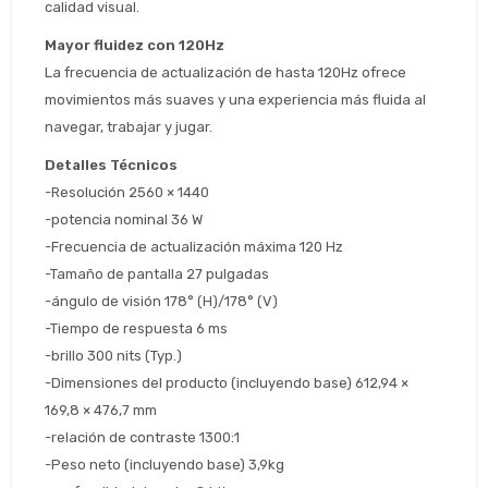
calidad visual.
Mayor fluidez con 120Hz
La frecuencia de actualización de hasta 120Hz ofrece 
Estimado/a
movimientos más suaves y una experiencia más fluida al 
navegar, trabajar y jugar.
* sujeto aprobación crediticia
Detalles Técnicos
 Estás calificado para comprar usando Pago 
Comprá ahora y Pagá
-Resolución 2560 × 1440
Después.
Después, hasta en 12
Cédula de identidad
-potencia nominal 36 W
cuotas y sin tocar tu
 ¡Tenés hasta 
 para comprar en las cuotas 
Ups!
-Frecuencia de actualización máxima 120 Hz
tarjeta de crédito
Celular
que prefieras! 
Parece que no tenes oferta, lamentamos
¡Algo salió mal!
-Tamaño de pantalla 27 pulgadas
el inconveniente, por cualquier duda
Por favor intenta nuevamente mas tarde.
-ángulo de visión 178° (H)/178° (V)
contactanos en
Elegí tus productos preferidos
Fecha de nacimiento
-Tiempo de respuesta 6 ms
preguntas@pagodespues.com.uy
-brillo 300 nits (Typ.)
Seleccioná Pago Después como metodo 
Día
Mes
Año
-Dimensiones del producto (incluyendo base) 612,94 × 
de pago
169,8 × 476,7 mm
Continuar
-relación de contraste 1300:1
Volver al inicio
-Peso neto (incluyendo base) 3,9kg