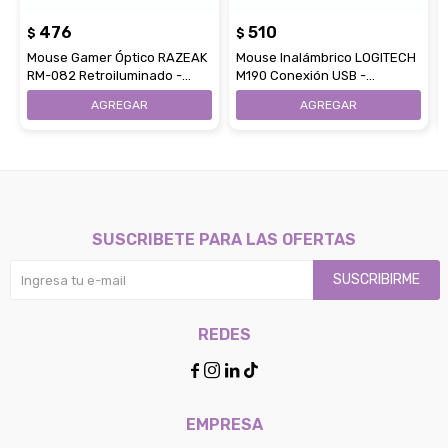
476
510
$
$
Mouse Gamer Óptico RAZEAK
Mouse Inalámbrico LOGITECH
RM-082 Retroiluminado -
M190 Conexión USB -
Black
Charcoal
SUSCRIBETE PARA LAS OFERTAS
SUSCRIBIRME
REDES




EMPRESA