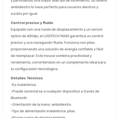
y permitiendo una mayor libertad de movimiento. Su diseño 
ambidiestro lo hace perfecto para usuarios diestros y 
zurdos por igual.
Estimado/a
Control preciso y fluido
* sujeto aprobación crediticia
Equipado con una rueda de desplazamiento y un sensor 
 Estás calificado para comprar usando Pago 
Comprá ahora y Pagá
óptico de 400dpi, el LOGITECH M240 garantiza un control 
Después.
Después, hasta en 12
Cédula de identidad
preciso y una navegación fluida. Funciona con pilas, 
cuotas y sin tocar tu
proporcionando una solución de energía confiable y fácil 
 ¡Tenés hasta 
 para comprar en las cuotas 
Ups!
tarjeta de crédito
Celular
que prefieras! 
de reemplazar. Este mouse combina practicidad y 
Parece que no tenes oferta, lamentamos
¡Algo salió mal!
rendimiento, convirtiéndolo en un complemento ideal para 
el inconveniente, por cualquier duda
Por favor intenta nuevamente mas tarde.
contactanos en
Elegí tus productos preferidos
tu configuración tecnológica.
Fecha de nacimiento
preguntas@pagodespues.com.uy
Detalles Técnicos
Seleccioná Pago Después como metodo 
Día
Mes
Año
-Es inalámbrico.
de pago
-Puede conectarse a cualquier dispositivo a través de 
Continuar
Bluetooth.
Volver al inicio
-Orientación de la mano: ambidiestro.
-Tipo de alimentación inalámbrica: pilas.
-Posee rueda de desplazamiento.