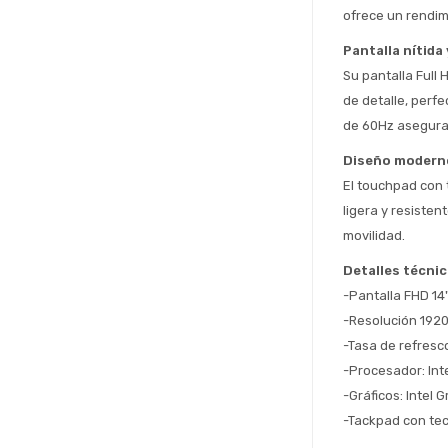
ofrece un rendimi
Pantalla nítida
Su pantalla Full 
de detalle, perf
de 60Hz asegura 
Diseño moderno
El touchpad con t
ligera y resisten
movilidad.
Detalles técni
-Pantalla FHD 14
-Resolución 192
-Tasa de refresc
-Procesador: Int
-Gráficos: Intel 
-Tackpad con te