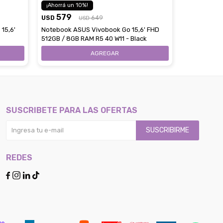
10
579
589
USD
649
USD
USD
15,6'
Notebook ASUS Vivobook Go 15,6' FHD
Notebook A
512GB / 8GB RAM R5 40 W11 - Black
FHD 128GB /
W11 - Blue
SUSCRIBETE PARA LAS OFERTAS
SUSCRIBIRME
REDES



