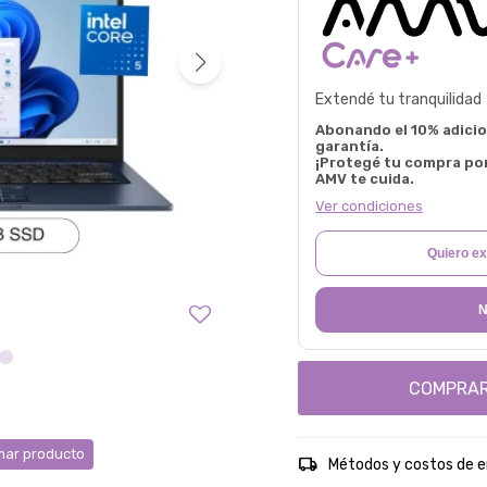
Extendé tu tranquilidad
Abonando el 10% adicion
garantía.
¡Protegé tu compra po
AMV te cuida.
Ver condiciones
Quiero ex
N
COMPRA
ar producto
Métodos y costos de e