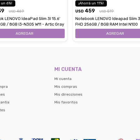
6
11
39
459
469
USD
519
USD
USD
k LENOVO IdeaPad Slim 3I 15.6'
Notebook LENOVO Ideapad Slim 3 
GB / 8GB I3-N305 W11 - Artic Gray
FHD 256GB / 8GB RAM Intel N100
MI CUENTA
Mi cuenta
mpra
Mis compras
nes
Mis direcciones
antía
Mis favoritos
tes