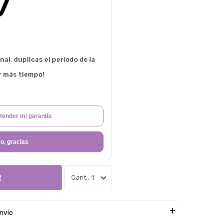
al, duplicas el período de la
r más tiempo!
tender mi garantía
o, gracias
R
1
nvío