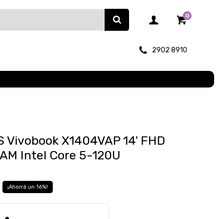
0
2902 8910
 Vivobook X1404VAP 14' FHD
AM Intel Core 5-120U
16