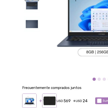
Frecuentemente comprados juntos
569
24
Sum
USD
USD