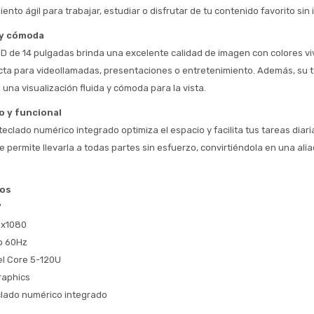
ento ágil para trabajar, estudiar o disfrutar de tu contenido favorito sin
 y cómoda
HD de 14 pulgadas brinda una excelente calidad de imagen con colores viv
ecta para videollamadas, presentaciones o entretenimiento. Además, su t
una visualización fluida y cómoda para la vista.
Estimado/a
 y funcional
* sujeto aprobación crediticia
eclado numérico integrado optimiza el espacio y facilita tus tareas diaria
 Estás calificado para comprar usando Pago 
te permite llevarla a todas partes sin esfuerzo, convirtiéndola en una aliad
Comprá ahora y Pagá
Después.
Después, hasta en 12
Cédula de identidad
cuotas y sin tocar tu
 ¡Tenés hasta 
 para comprar en las cuotas 
cos
Ups!
tarjeta de crédito
Celular
que prefieras! 
"
Parece que no tenes oferta, lamentamos
¡Algo salió mal!
el inconveniente, por cualquier duda
0x1080
Por favor intenta nuevamente mas tarde.
contactanos en
Elegí tus productos preferidos
Fecha de nacimiento
o 60Hz
preguntas@pagodespues.com.uy
el Core 5-120U
Seleccioná Pago Después como metodo 
Día
Mes
Año
Graphics
de pago
clado numérico integrado
Continuar