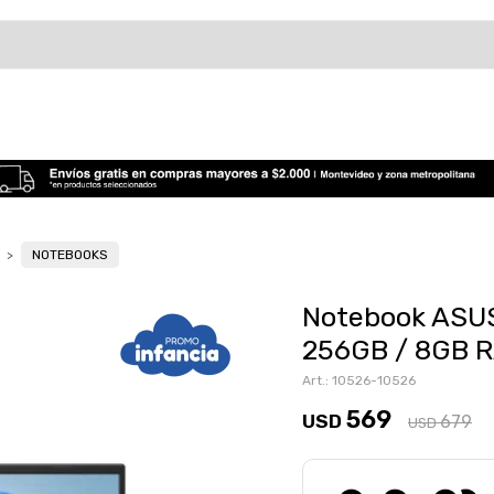
NOTEBOOKS
Notebook ASUS
256GB / 8GB R
10526-10526
569
USD
679
USD