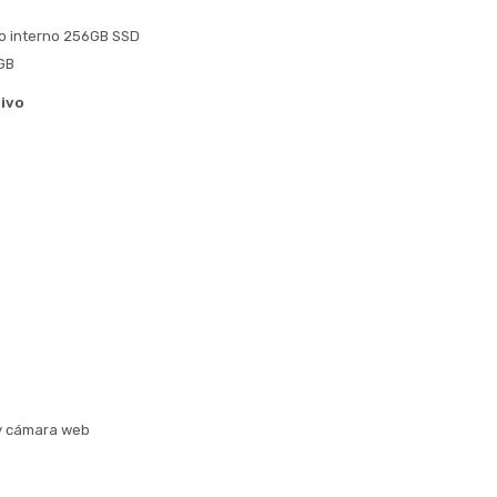
Volver al inicio
 interno 256GB SSD
GB
ivo
y cámara web