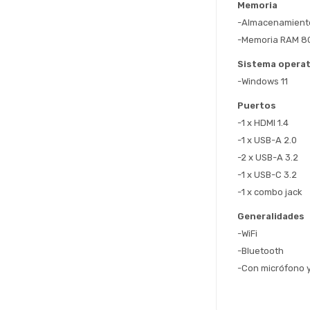
Memoria
-Almacenamiento
-Memoria RAM 8
Sistema operat
-Windows 11
Puertos
-1 x HDMI 1.4
-1 x USB-A 2.0
-2 x USB-A 3.2
-1 x USB-C 3.2
-1 x combo jack
Generalidades
-WiFi
-Bluetooth
-Con micrófono 