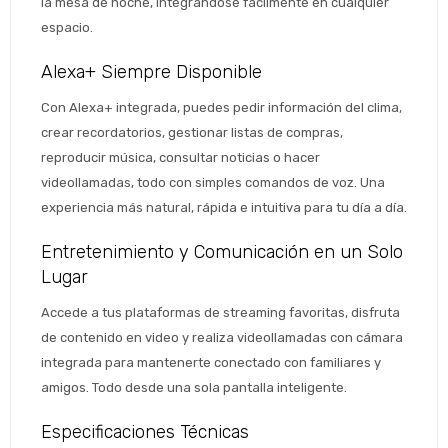
la mesa de noche, integrándose fácilmente en cualquier 
espacio.
Alexa+ Siempre Disponible
Con Alexa+ integrada, puedes pedir información del clima, 
crear recordatorios, gestionar listas de compras, 
reproducir música, consultar noticias o hacer 
Estimado/a
videollamadas, todo con simples comandos de voz. Una 
experiencia más natural, rápida e intuitiva para tu día a día.
* sujeto aprobación crediticia
 Estás calificado para comprar usando Pago 
Entretenimiento y Comunicación en un Solo 
Comprá ahora y Pagá
Después.
Después, hasta en 12
Cédula de identidad
Lugar
cuotas y sin tocar tu
 ¡Tenés hasta 
 para comprar en las cuotas 
Ups!
Accede a tus plataformas de streaming favoritas, disfruta 
tarjeta de crédito
Celular
que prefieras! 
Parece que no tenes oferta, lamentamos
de contenido en video y realiza videollamadas con cámara 
¡Algo salió mal!
el inconveniente, por cualquier duda
integrada para mantenerte conectado con familiares y 
Por favor intenta nuevamente mas tarde.
contactanos en
Elegí tus productos preferidos
Fecha de nacimiento
amigos. Todo desde una sola pantalla inteligente.
preguntas@pagodespues.com.uy
Seleccioná Pago Después como metodo 
Especificaciones Técnicas
Día
Mes
Año
de pago