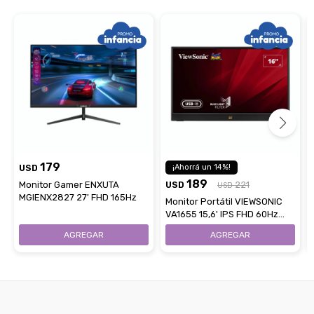
179
USD
14
189
Monitor Gamer ENXUTA
USD
221
USD
MGIENX2827 27' FHD 165Hz
Monitor Portátil VIEWSONIC
VA1655 15,6' IPS FHD 60Hz
USB-C