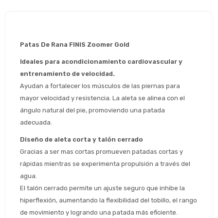
Patas De Rana FINIS Zoomer Gold
Ideales para acondicionamiento cardiovascular y 
entrenamiento de velocidad.
Ayudan a fortalecer los músculos de las piernas para 
mayor velocidad y resistencia. La aleta se alinea con el 
ángulo natural del pie, promoviendo una patada 
adecuada.
Diseño de aleta corta y talón cerrado
Gracias a ser mas cortas promueven patadas cortas y 
Estimado/a
rápidas mientras se experimenta propulsión a través del 
agua.
* sujeto aprobación crediticia
El talón cerrado permite un ajuste seguro que inhibe la 
 Estás calificado para comprar usando Pago 
Comprá ahora y Pagá
hiperflexión, aumentando la flexibilidad del tobillo, el rango 
Después.
Después, hasta en 12
Cédula de identidad
de movimiento y logrando una patada más eficiente.
cuotas y sin tocar tu