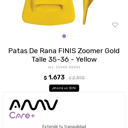
Patas De Rana FINIS Zoomer Gold
Talle 35-36 - Yellow
55943-55943
1.673
$
2.390
$
30
Extendé tu tranquilidad