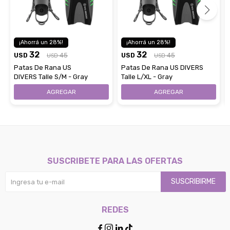
28
28
32
32
USD
45
USD
45
USD
USD
Patas De Rana US
Patas De Rana US DIVERS
DIVERS Talle S/M - Gray
Talle L/XL - Gray
SUSCRIBETE PARA LAS OFERTAS
SUSCRIBIRME
REDES



