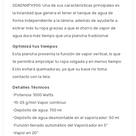
SDAENXPV900. Una de sus características principales es 
la liviandad que genera el tener el tanque de agua de 
Estimado/a
forma independiente a la lámina, además de ayudarte a 
estirar más tu ropa gracias a que el chorro de vapor de 
* sujeto aprobación crediticia
agua dura más tiempo que una plancha tradicional.
 Estás calificado para comprar usando Pago 
Comprá ahora y Pagá
Optimizá tus tiempos
Después.
Después, hasta en 12
Cédula de identidad
Esta plancha presenta la función de vapor vertical, lo que 
cuotas y sin tocar tu
 ¡Tenés hasta 
 para comprar en las cuotas 
Ups!
te permitirá emprolijar tu ropa colgada y en menos tiempo. 
tarjeta de crédito
Celular
que prefieras! 
Parece que no tenes oferta, lamentamos
Esto evitará quemaduras, ya que su base no toma 
¡Algo salió mal!
el inconveniente, por cualquier duda
contacto con la tela.
Por favor intenta nuevamente mas tarde.
contactanos en
Elegí tus productos preferidos
Fecha de nacimiento
preguntas@pagodespues.com.uy
Detalles Técnicos
-Potencia: 1000 Watts
Seleccioná Pago Después como metodo 
Día
Mes
Año
de pago
-15-25 g/min Vapor continuo
Continuar
-Depósito de agua: 700 ml
-Depósito de agua desmontable en el vaporizador: 50 ml
Volver al inicio
-Función llenado automático del Vaporizador en 5”
-Vapor en 20”