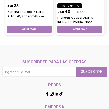
35
USD
11
40
Plancha en Seco PHILIPS
USD
45
USD
DST0520/20 1200W Base
Plancha A Vapor XION XI-
Antiadherente
IRON2600 2600W Placa
Cerámica Tamaño XL
SUSCRIBETE PARA LAS OFERTAS
SUSCRIBIRME
REDES




EMPRESA