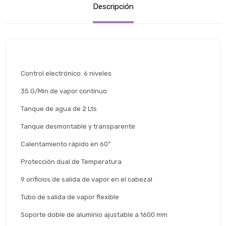
Descripción
Control electrónico: 6 niveles
35 G/Min de vapor continuo
Tanque de agua de 2 Lts
Tanque desmontable y transparente
Calentamiento rápido en 60”
Estimado/a
Protección dual de Temperatura
* sujeto aprobación crediticia
9 orificios de salida de vapor en el cabezal
 Estás calificado para comprar usando Pago 
Comprá ahora y Pagá
Después.
Tubo de salida de vapor flexible
Después, hasta en 12
Cédula de identidad
cuotas y sin tocar tu
Soporte doble de aluminio ajustable a 1600 mm
 ¡Tenés hasta 
 para comprar en las cuotas 
Ups!
tarjeta de crédito
Celular
que prefieras! 