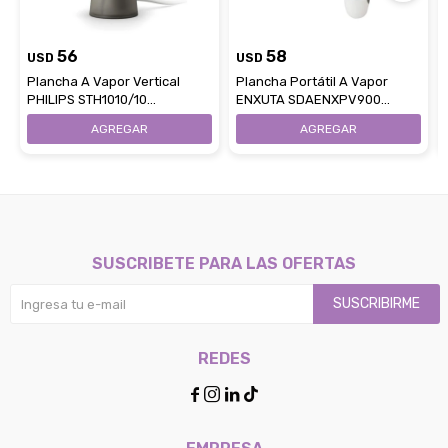
56
58
USD
USD
Plancha A Vapor Vertical
Plancha Portátil A Vapor
PHILIPS STH1010/10
ENXUTA SDAENXPV900
Capacidad 85Ml
1000W Capacidad 700Ml
SUSCRIBETE PARA LAS OFERTAS
SUSCRIBIRME
REDES



