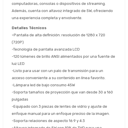
computadoras, consolas o dispositivos de streaming. 
Además, cuenta con altavoz integrado de 5W, ofreciendo 
una experiencia completa y envolvente.
Estimado/a
Detalles Técnicos
-
Pantalla de alta definición: resolución de 1280 x 720 
* sujeto aprobación crediticia
(720P) 
 Estás calificado para comprar usando Pago 
Comprá ahora y Pagá
-Tecnología de pantalla avanzada LCD 
Después.
Después, hasta en 12
Cédula de identidad
-120 lúmenes de brillo ANSI alimentados por una fuente de 
cuotas y sin tocar tu
luz LED
 ¡Tenés hasta 
 para comprar en las cuotas 
Ups!
tarjeta de crédito
-Listo para usar con un palo de transmisión para un 
Celular
que prefieras! 
Parece que no tenes oferta, lamentamos
¡Algo salió mal!
acceso conveniente a su contenido en línea favorito.
el inconveniente, por cualquier duda
Por favor intenta nuevamente mas tarde.
contactanos en
-Lámpara led de bajo consumo 45W
Elegí tus productos preferidos
Fecha de nacimiento
preguntas@pagodespues.com.uy
-Soporta tamaños de proyección que van desde 30 a 160 
Seleccioná Pago Después como metodo 
pulgadas
Día
Mes
Año
de pago
-Equipado con 3 piezas de lentes de vidrio y ajuste de 
Continuar
enfoque manual para un enfoque preciso de la imagen.
Volver al inicio
-Soporta relaciones de aspecto 16:9 y 4:3
-Altavoz integrado de 5W con 10% de THD para una 