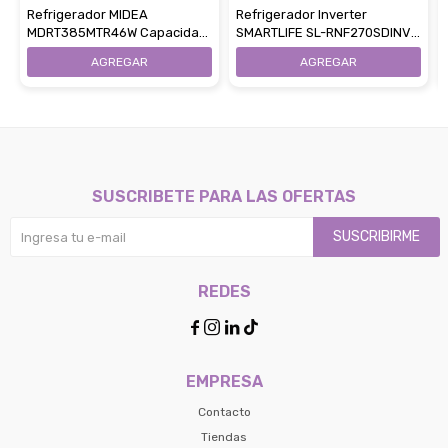
Refrigerador MIDEA
Refrigerador Inverter
MDRT385MTR46W Capacidad
SMARTLIFE SL-RNF270SDINV
281L Frío Seco
Capacidad 249LtsFrío Seco
SUSCRIBETE PARA LAS OFERTAS
SUSCRIBIRME
REDES




EMPRESA
Contacto
Tiendas