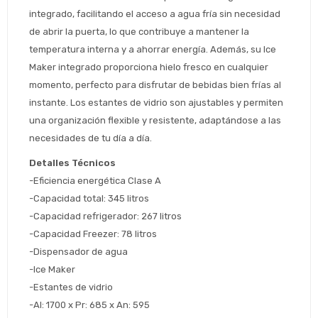
integrado, facilitando el acceso a agua fría sin necesidad 
Estimado/a
de abrir la puerta, lo que contribuye a mantener la 
temperatura interna y a ahorrar energía. Además, su Ice 
* sujeto aprobación crediticia
Maker integrado proporciona hielo fresco en cualquier 
 Estás calificado para comprar usando Pago 
Comprá ahora y Pagá
momento, perfecto para disfrutar de bebidas bien frías al 
Después.
Después, hasta en 12
Cédula de identidad
instante. Los estantes de vidrio son ajustables y permiten 
cuotas y sin tocar tu
 ¡Tenés hasta 
 para comprar en las cuotas 
una organización flexible y resistente, adaptándose a las 
Ups!
tarjeta de crédito
Celular
que prefieras! 
necesidades de tu día a día.
Parece que no tenes oferta, lamentamos
¡Algo salió mal!
el inconveniente, por cualquier duda
Por favor intenta nuevamente mas tarde.
Detalles Técnicos
contactanos en
Elegí tus productos preferidos
Fecha de nacimiento
-Eficiencia energética Clase A
preguntas@pagodespues.com.uy
-Capacidad total: 345 litros
Seleccioná Pago Después como metodo 
Día
Mes
Año
de pago
-Capacidad refrigerador: 267 litros
Continuar
-Capacidad Freezer: 78 litros
-Dispensador de agua
Volver al inicio
-Ice Maker
-Estantes de vidrio
-Al: 1700 x Pr: 685 x An: 595