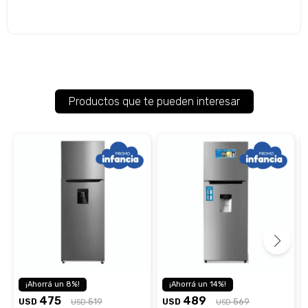
Productos que te pueden interesar
8
14
475
489
USD
519
USD
569
USD
USD