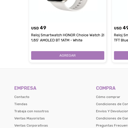
49
4
USD
USD
Reloj Smartwatch HONOR Choice Watch 2I
Reloj S
1,85' AMOLED BT 1ATM - White
TFT Blu
EMPRESA
COMPRA
Contacto
Cómo comprar
Tiendas
Condiciones de Co
Trabaja con nosotros
Envíos Y Devolucio
Ventas Mayoristas
Condiciones de Gar
Ventas Corporativas
Preguntas Frecuen