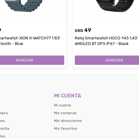
9
49
USD
martwatch XION X-WATCH77 1.83'
Reloj Smartwatch HOCO Y43 1,43'
etooth - Blue
AMOLED BT GPS IP67 - Black
MI CUENTA
Mi cuenta
mpra
Mis compras
nes
Mis direcciones
antía
Mis favoritos
tes