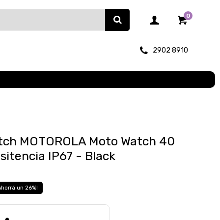
0
2902 8910
atch MOTOROLA Moto Watch 40
sitencia IP67 - Black
26