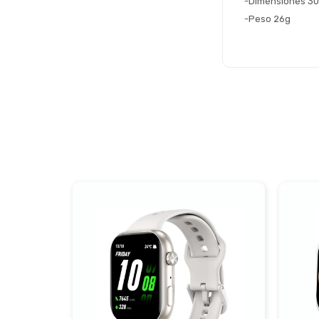
-Dimensiones 30.8
-Peso 26g