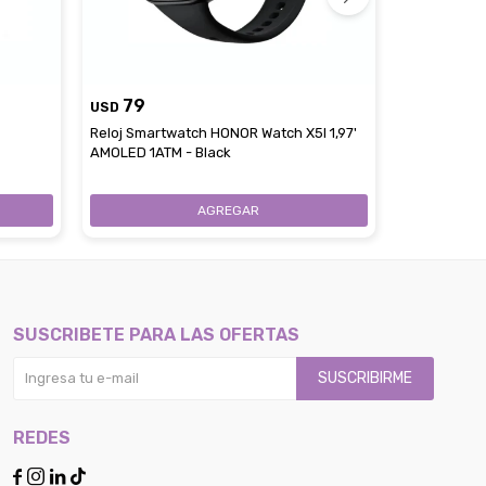
79
3.699
USD
$
Reloj Smartwatch HONOR Watch X5I 1,97'
Reloj Smart
AMOLED 1ATM - Black
BT GPS 5ATM
SUSCRIBETE PARA LAS OFERTAS
SUSCRIBIRME
REDES



