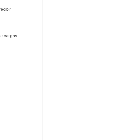
cibir 
e cargas 