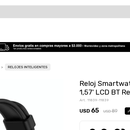
RELOJES INTELIGENTES
Reloj Smartw
1,57' LCD BT Re
11839-11839
65
USD
89
USD