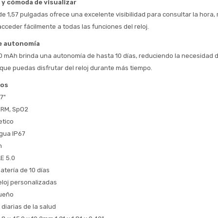
* sujeto aprobación crediticia
 y cómoda de visualizar
 Estás calificado para comprar usando Pago 
e 1,57 pulgadas ofrece una excelente visibilidad para consultar la hora, re
Comprá ahora y Pagá
Después.
acceder fácilmente a todas las funciones del reloj.
Después, hasta en 12
Cédula de identidad
cuotas y sin tocar tu
 ¡Tenés hasta 
 para comprar en las cuotas 
de autonomía
Ups!
tarjeta de crédito
Celular
que prefieras! 
0 mAh brinda una autonomía de hasta 10 días, reduciendo la necesidad d
Parece que no tenes oferta, lamentamos
¡Algo salió mal!
el inconveniente, por cualquier duda
que puedas disfrutar del reloj durante más tiempo.
Por favor intenta nuevamente mas tarde.
contactanos en
Elegí tus productos preferidos
Fecha de nacimiento
cos
preguntas@pagodespues.com.uy
7"
Seleccioná Pago Después como metodo 
Día
Mes
Año
de pago
HRM, SpO2
Continuar
tico
agua IP67
Volver al inicio
h
E 5.0
atería de 10 días
eloj personalizadas
sueño
diarias de la salud