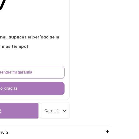
al, duplicas el período de la
r más tiempo!
tender mi garantía
o, gracias
R
1
nvío