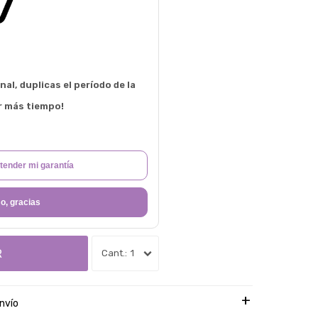
al, duplicas el período de la
r más tiempo!
tender mi garantía
o, gracias
R
1
nvío