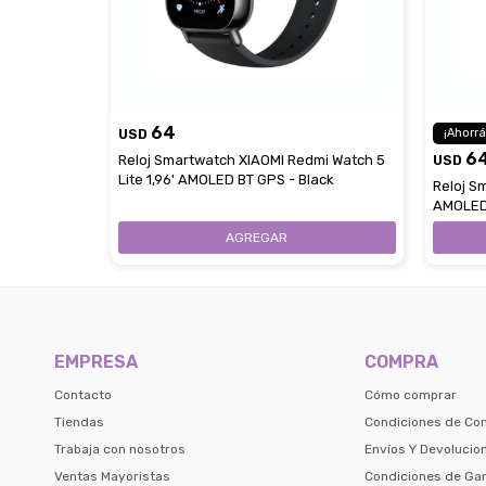
64
USD
6
Reloj Smartwatch XIAOMI Redmi Watch 5
USD
Lite 1,96' AMOLED BT GPS - Black
Reloj S
AMOLED 
Blue
EMPRESA
COMPRA
Contacto
Cómo comprar
Tiendas
Condiciones de Co
Trabaja con nosotros
Envíos Y Devolucio
Ventas Mayoristas
Condiciones de Gar