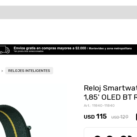
RELOJES INTELIGENTES
Reloj Smartwa
1,85' OLED BT 
11840-11840
115
USD
129
USD