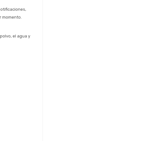
tificaciones, 
ier momento.
polvo, el agua y 