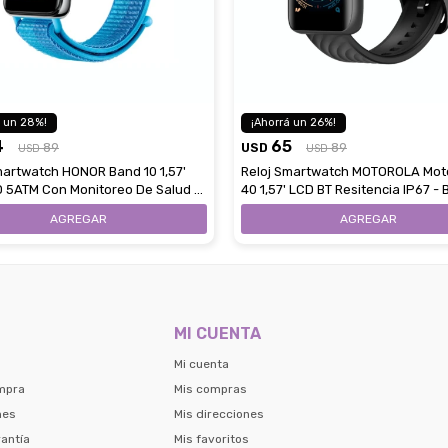
28
26
4
65
89
USD
89
USD
USD
martwatch HONOR Band 10 1,57'
Reloj Smartwatch MOTOROLA Mot
5ATM Con Monitoreo De Salud -
40 1,57' LCD BT Resitencia IP67 - 
MI CUENTA
Mi cuenta
mpra
Mis compras
nes
Mis direcciones
antía
Mis favoritos