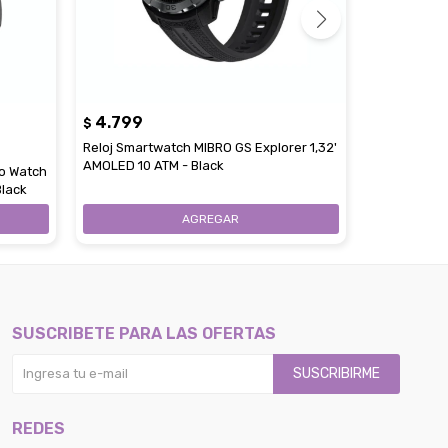
4.799
$
7
119
Reloj Smartwatch MIBRO GS Explorer 1,32'
USD
AMOLED 10 ATM - Black
o Watch
Reloj Smar
Black
1,43' OLED B
Black
SUSCRIBETE PARA LAS OFERTAS
SUSCRIBIRME
REDES