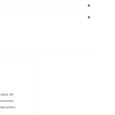
zadas de 
sensores 
ida activo.