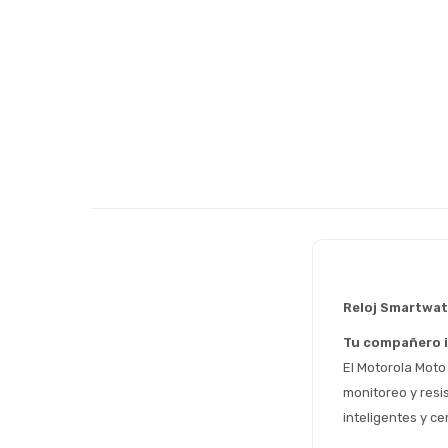
Reloj Smartwa
Tu compañero i
El Motorola Moto
monitoreo y resi
inteligentes y ce