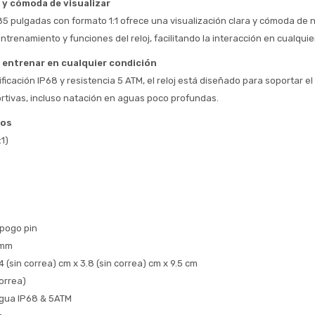
 y cómoda de visualizar
* sujeto aprobación crediticia
85 pulgadas con formato 1:1 ofrece una visualización clara y cómoda de no
 Estás calificado para comprar usando Pago 
Comprá ahora y Pagá
ntrenamiento y funciones del reloj, facilitando la interacción en cualqu
Después.
Después, hasta en 12
Cédula de identidad
cuotas y sin tocar tu
 entrenar en cualquier condición
 ¡Tenés hasta 
 para comprar en las cuotas 
Ups!
tarjeta de crédito
ificación IP68 y resistencia 5 ATM, el reloj está diseñado para soportar el 
Celular
que prefieras! 
Parece que no tenes oferta, lamentamos
¡Algo salió mal!
rtivas, incluso natación en aguas poco profundas.
el inconveniente, por cualquier duda
Por favor intenta nuevamente mas tarde.
contactanos en
Elegí tus productos preferidos
Fecha de nacimiento
cos
preguntas@pagodespues.com.uy
:1)
Seleccioná Pago Después como metodo 
Día
Mes
Año
de pago
Continuar
Volver al inicio
 pogo pin
2mm
 (sin correa) cm x 3.8 (sin correa) cm x 9.5 cm
orrea)
agua IP68 & 5ATM