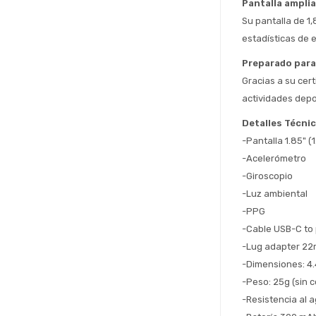
Pantalla amplia
Su pantalla de 1,
estadísticas de e
Preparado para
Gracias a su cert
actividades depo
Detalles Técni
-Pantalla 1.85" (1
-Acelerómetro
-Giroscopio
-Luz ambiental
-PPG
-Cable USB-C to
-Lug adapter 2
-Dimensiones: 4.4
-Peso: 25g (sin c
-Resistencia al 