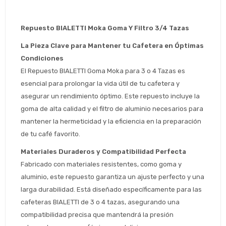
Repuesto BIALETTI Moka Goma Y Filtro 3/4 Tazas
La Pieza Clave para Mantener tu Cafetera en Óptimas 
Condiciones
El Repuesto BIALETTI Goma Moka para 3 o 4 Tazas es 
esencial para prolongar la vida útil de tu cafetera y 
asegurar un rendimiento óptimo. Este repuesto incluye la 
goma de alta calidad y el filtro de aluminio necesarios para 
mantener la hermeticidad y la eficiencia en la preparación 
de tu café favorito.
Materiales Duraderos y Compatibilidad Perfecta
Estimado/a
Fabricado con materiales resistentes, como goma y 
aluminio, este repuesto garantiza un ajuste perfecto y una 
* sujeto aprobación crediticia
larga durabilidad. Está diseñado específicamente para las 
 Estás calificado para comprar usando Pago 
cafeteras BIALETTI de 3 o 4 tazas, asegurando una 
Comprá ahora y Pagá
Después.
Después, hasta en 12
compatibilidad precisa que mantendrá la presión 
Cédula de identidad