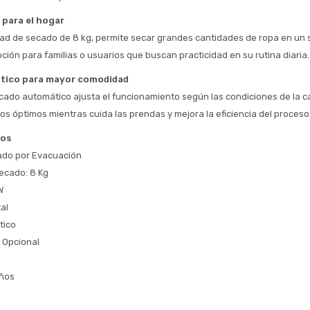
* sujeto aprobación crediticia
 para el hogar
 Estás calificado para comprar usando Pago 
Comprá ahora y Pagá
d de secado de 8 kg, permite secar grandes cantidades de ropa en un sol
Después.
Después, hasta en 12
Cédula de identidad
ción para familias o usuarios que buscan practicidad en su rutina diaria.
cuotas y sin tocar tu
 ¡Tenés hasta 
 para comprar en las cuotas 
Ups!
tarjeta de crédito
tico para mayor comodidad
Celular
que prefieras! 
Parece que no tenes oferta, lamentamos
¡Algo salió mal!
cado automático ajusta el funcionamiento según las condiciones de la c
el inconveniente, por cualquier duda
Por favor intenta nuevamente mas tarde.
os óptimos mientras cuida las prendas y mejora la eficiencia del proceso
contactanos en
Elegí tus productos preferidos
Fecha de nacimiento
preguntas@pagodespues.com.uy
cos
Seleccioná Pago Después como metodo 
ado por Evacuación
Día
Mes
Año
de pago
ecado: 8 Kg
Continuar
W
Volver al inicio
al
tico
 Opcional
iños