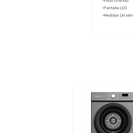
-Inicio Diferido 
-Pantalla LED 
-Medidas (Al.xAn.