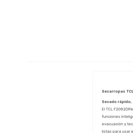
Secarropas TC
Secado rápido, 
El TCL F2082DRW 
funciones inteli
evacuación y tec
listas para usar