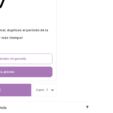
al, duplicas el período de la
r más tiempo!
tender mi garantía
o, gracias
R
1
nvío