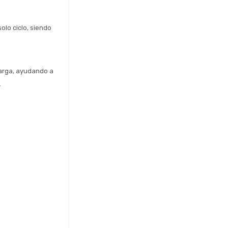
o ciclo, siendo 
arga, ayudando a 
.