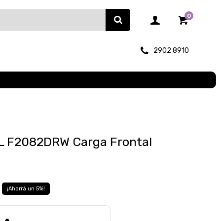
0
2902 8910
L F2082DRW Carga Frontal
5