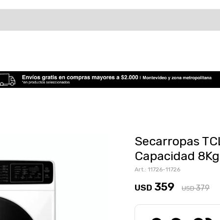
Secarropas TC
Capacidad 8Kg
11726-11726
359
USD
379
USD