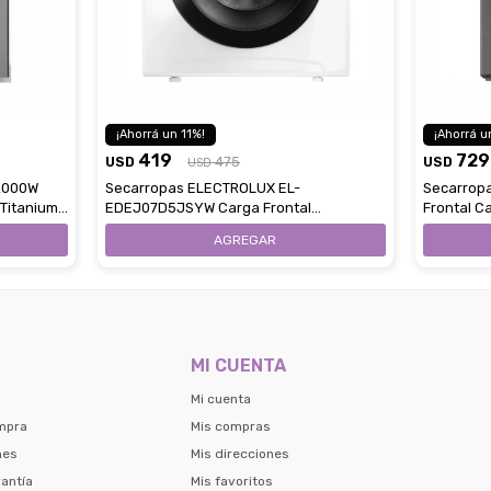
11
419
729
USD
475
USD
USD
2000W
Secarropas ELECTROLUX EL-
Secarrop
 Titanium
EDEJ07D5JSYW Carga Frontal
Frontal C
Capacidad 7Kg
MI CUENTA
Mi cuenta
mpra
Mis compras
nes
Mis direcciones
antía
Mis favoritos