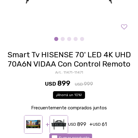
Smart Tv HISENSE 70' LED 4K UHD
70A6N VIDAA Con Control Remoto
11471-11471
899
USD
999
USD
10
Frecuentemente comprados juntos
899
61
USD
USD
Sumar producto