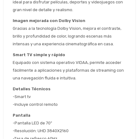
ideal para disfrutar películas, deportes y videojuegos con 
gran nivel de detalle y realismo.
Imagen mejorada con Dolby Vision
Gracias a la tecnología Dolby Vision, mejora el contraste, 
brillo y profundidad de color, logrando escenas más 
intensas y una experiencia cinematográfica en casa.
Smart TV simple y rápido
Estimado/a
Equipado con sistema operativo VIDAA, permite acceder 
fácilmente a aplicaciones y plataformas de streaming con 
* sujeto aprobación crediticia
una navegación fluida e intuitiva.
 Estás calificado para comprar usando Pago 
Comprá ahora y Pagá
Detalles Técnicos
Después.
Después, hasta en 12
Cédula de identidad
-Smart tv
cuotas y sin tocar tu
 ¡Tenés hasta 
 para comprar en las cuotas 
Ups!
-Incluye control remoto
tarjeta de crédito
Celular
que prefieras! 
Parece que no tenes oferta, lamentamos
¡Algo salió mal!
Pantalla
el inconveniente, por cualquier duda
Por favor intenta nuevamente mas tarde.
-Pantalla LED de 70"
contactanos en
Elegí tus productos preferidos
Fecha de nacimiento
preguntas@pagodespues.com.uy
-Resolución: UHD 3840X2160
Seleccioná Pago Después como metodo 
-Tasa de refresco 60Hz