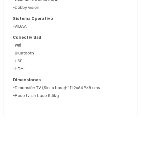
Día
Mes
Año
de pago
-Dokby vision
Continuar
Sistema Operativo 
Volver al inicio
-VIDAA
Conectividad
-Wifi
-Bluetooth
-USB.
-HDMI  
Dimensiones
-Dimensión TV (Sin la base): 111.9×64.9×8 cms
-Peso tv sin base 8,5kg 