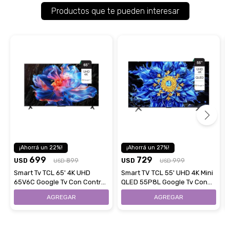
Productos que te pueden interesar
22
27
699
729
USD
899
USD
999
USD
USD
Smart Tv TCL 65' 4K UHD
Smart TV TCL 55' UHD 4K Mini
65V6C Google Tv Con Control
QLED 55P8L Google Tv Con
Remoto
Control Remoto