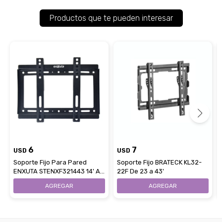
Productos que te pueden interesar
6
7
USD
USD
Soporte Fijo Para Pared
Soporte Fijo BRATECK KL32-
ENXUTA STENXF321443 14' A
22F De 23 a 43'
43' Capacidad 25Kg