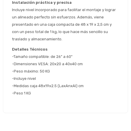
Instalación práctica y precisa
* sujeto aprobación crediticia
Incluye nivel incorporado para facilitar el montaje y lograr 
 Estás calificado para comprar usando Pago 
Comprá ahora y Pagá
un alineado perfecto sin esfuerzos. Además, viene 
Después.
Después, hasta en 12
Cédula de identidad
presentado en una caja compacta de 48 x 19 x 2,5 cm y 
cuotas y sin tocar tu
 ¡Tenés hasta 
 para comprar en las cuotas 
Ups!
con un peso total de 1 kg, lo que hace más sencillo su 
tarjeta de crédito
Celular
que prefieras! 
Parece que no tenes oferta, lamentamos
traslado y almacenamiento.
¡Algo salió mal!
el inconveniente, por cualquier duda
Por favor intenta nuevamente mas tarde.
Detalles Técnicos
contactanos en
Elegí tus productos preferidos
Fecha de nacimiento
preguntas@pagodespues.com.uy
-Tamaño compatible: de 26" a 60"
Seleccioná Pago Después como metodo 
-Dimensiones VESA: 20x20 a 40x40 cm
Día
Mes
Año
de pago
-Peso máximo: 50 KG
Continuar
-Incluye nivel
-Medidas caja 48x19x2.5 (LaxAnxAl) cm
Volver al inicio
-Peso 1 KG