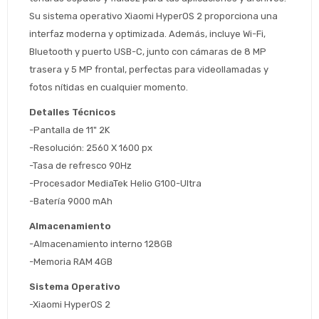
Comprá ahora y Pagá
Después.
Después, hasta en 12
Cédula de identidad
Su sistema operativo Xiaomi HyperOS 2 proporciona una 
cuotas y sin tocar tu
interfaz moderna y optimizada. Además, incluye Wi-Fi, 
 ¡Tenés hasta 
 para comprar en las cuotas 
Ups!
tarjeta de crédito
Bluetooth y puerto USB-C, junto con cámaras de 8 MP 
Celular
que prefieras! 
Parece que no tenes oferta, lamentamos
¡Algo salió mal!
trasera y 5 MP frontal, perfectas para videollamadas y 
el inconveniente, por cualquier duda
Por favor intenta nuevamente mas tarde.
fotos nítidas en cualquier momento.
contactanos en
Elegí tus productos preferidos
Fecha de nacimiento
preguntas@pagodespues.com.uy
Detalles Técnicos
Seleccioná Pago Después como metodo 
Día
Mes
Año
-Pantalla de 11" 2K
de pago
-Resolución: 2560 X 1600 px
Continuar
-Tasa de refresco 90Hz
Volver al inicio
-Procesador MediaTek Helio G100-Ultra
-Batería 9000 mAh
Almacenamiento
-Almacenamiento interno 128GB
-Memoria RAM 4GB
Sistema Operativo
-Xiaomi HyperOS 2