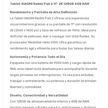
Tablet XIAOMI Redmi Pad 2 11" 2K 128GB 4GB RAM
Rendimiento y Pantalla de Alta Definición
La Tablet XIAOMI Redmi Pad 2 ofrece una experiencia 
visual inmersiva gracias a su pantalla de 11" con resolución 
2K (2560 x 1600 px) y tasa de refresco de 90Hz, ideal para 
disfrutar de películas, leer o navegar con total fluidez. Su 
procesador MediaTek Helio G100-Ultra garantiza un 
rendimiento ágil y eficiente para todas tus tareas diarias.
Autonomía y Potencia Todo el Día
Equipada con una batería de 9000 mAh y carga rápida de 
18W, esta tablet está diseñada para acompañarte durante 
largas jornadas sin interrupciones. Ya sea para estudiar, 
trabajar o entretenerte, su potencia y duración te brindan 
libertad y comodidad.
Estimado/a
Diseño, Conectividad y Versatilidad
* sujeto aprobación crediticia
Con 128GB de almacenamiento interno y 4GB de RAM, 
 Estás calificado para comprar usando Pago 
tendrás espacio y fluidez para tus aplicaciones y archivos. 