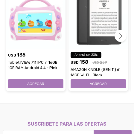
135
USD
33
158
Tablet IVIEW 711TPC 7' 16GB
USD
239
USD
1GB RAM Android 4.4 - Pink
AMAZON KINDLE (GEN 11) 6'
16GB Wi-Fi - Black
SUSCRIBETE PARA LAS OFERTAS