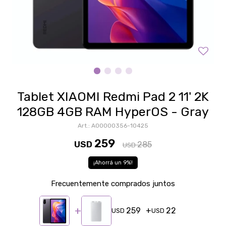
Tablet XIAOMI Redmi Pad 2 11' 2K
128GB 4GB RAM HyperOS - Gray
A00000356-10425
259
USD
285
USD
9
Frecuentemente comprados juntos
259
22
USD
USD