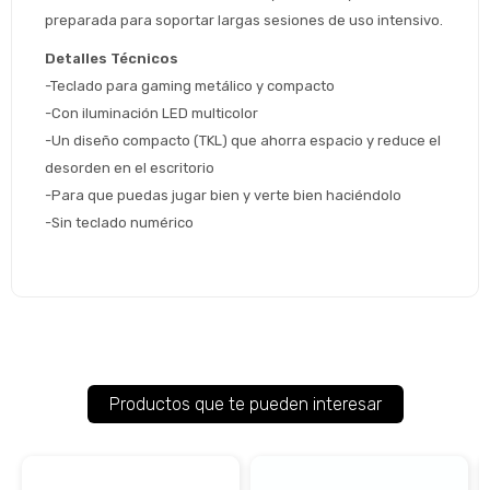
Después.
Después, hasta en 12
Cédula de identidad
preparada para soportar largas sesiones de uso intensivo.
cuotas y sin tocar tu
 ¡Tenés hasta 
 para comprar en las cuotas 
Ups!
Detalles Técnicos
tarjeta de crédito
Celular
que prefieras! 
Parece que no tenes oferta, lamentamos
¡Algo salió mal!
-Teclado para gaming metálico y compacto
el inconveniente, por cualquier duda
Por favor intenta nuevamente mas tarde.
-Con iluminación LED multicolor
contactanos en
Elegí tus productos preferidos
Fecha de nacimiento
-Un diseño compacto (TKL) que ahorra espacio y reduce el 
preguntas@pagodespues.com.uy
desorden en el escritorio
Seleccioná Pago Después como metodo 
Día
Mes
Año
-Para que puedas jugar bien y verte bien haciéndolo
de pago
-Sin teclado numérico
Continuar
Volver al inicio
Productos que te pueden interesar