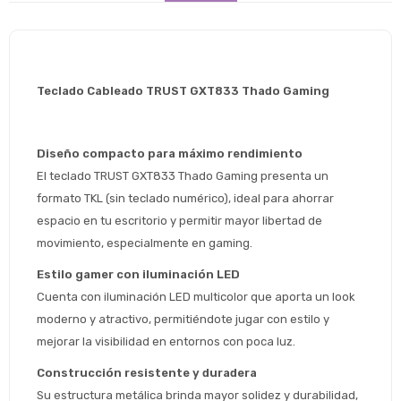
Teclado Cableado TRUST GXT833 Thado Gaming
Diseño compacto para máximo rendimiento
El teclado TRUST GXT833 Thado Gaming presenta un 
formato TKL (sin teclado numérico), ideal para ahorrar 
espacio en tu escritorio y permitir mayor libertad de 
movimiento, especialmente en gaming.
Estilo gamer con iluminación LED
Cuenta con iluminación LED multicolor que aporta un look 
Estimado/a
moderno y atractivo, permitiéndote jugar con estilo y 
mejorar la visibilidad en entornos con poca luz.
* sujeto aprobación crediticia
Construcción resistente y duradera
 Estás calificado para comprar usando Pago 
Comprá ahora y Pagá
Su estructura metálica brinda mayor solidez y durabilidad, 