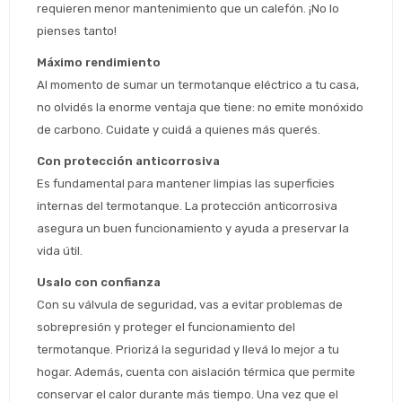
requieren menor mantenimiento que un calefón. ¡No lo 
pienses tanto!
Máximo rendimiento
Al momento de sumar un termotanque eléctrico a tu casa, 
no olvidés la enorme ventaja que tiene: no emite monóxido 
de carbono. Cuidate y cuidá a quienes más querés.
Con protección anticorrosiva
Es fundamental para mantener limpias las superficies 
internas del termotanque. La protección anticorrosiva 
Estimado/a
asegura un buen funcionamiento y ayuda a preservar la 
vida útil.
* sujeto aprobación crediticia
 Estás calificado para comprar usando Pago 
Comprá ahora y Pagá
Usalo con confianza
Después.
Después, hasta en 12
Cédula de identidad
Con su válvula de seguridad, vas a evitar problemas de 
cuotas y sin tocar tu
sobrepresión y proteger el funcionamiento del 
 ¡Tenés hasta 
 para comprar en las cuotas 
Ups!
tarjeta de crédito
Celular
que prefieras! 
termotanque. Priorizá la seguridad y llevá lo mejor a tu 
Parece que no tenes oferta, lamentamos
¡Algo salió mal!
hogar. Además, cuenta con aislación térmica que permite 
el inconveniente, por cualquier duda
Por favor intenta nuevamente mas tarde.
contactanos en
Elegí tus productos preferidos
Fecha de nacimiento
conservar el calor durante más tiempo. Una vez que el 