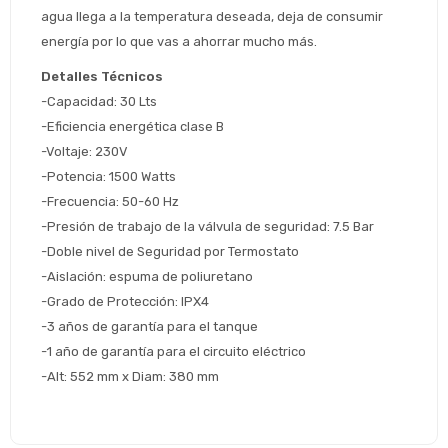
preguntas@pagodespues.com.uy
agua llega a la temperatura deseada, deja de consumir 
Seleccioná Pago Después como metodo 
energía por lo que vas a ahorrar mucho más.
Día
Mes
Año
de pago
Detalles Técnicos
Continuar
-Capacidad: 30 Lts
Volver al inicio
-Eficiencia energética clase B
-Voltaje: 230V
-Potencia: 1500 Watts
-Frecuencia: 50-60 Hz
-Presión de trabajo de la válvula de seguridad: 7.5 Bar
-Doble nivel de Seguridad por Termostato
-Aislación: espuma de poliuretano
-Grado de Protección: IPX4
-3 años de garantía para el tanque
-1 año de garantía para el circuito eléctrico
-Alt: 552 mm x Diam: 380 mm