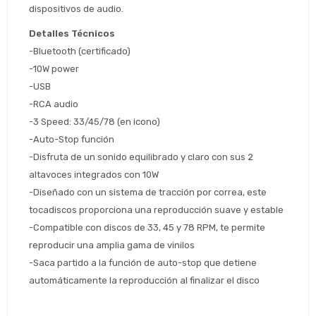
el inconveniente, por cualquier duda
dispositivos de audio.
Por favor intenta nuevamente mas tarde.
contactanos en
Elegí tus productos preferidos
Fecha de nacimiento
preguntas@pagodespues.com.uy
Detalles Técnicos
-Bluetooth (certificado)
Seleccioná Pago Después como metodo 
Día
Mes
Año
de pago
-10W power
Continuar
-USB 
-RCA audio
Volver al inicio
-3 Speed: 33/45/78 (en icono)
-Auto-Stop función
-Disfruta de un sonido equilibrado y claro con sus 2 
altavoces integrados con 10W
-Diseñado con un sistema de tracción por correa, este 
tocadiscos proporciona una reproducción suave y estable
-Compatible con discos de 33, 45 y 78 RPM, te permite 
reproducir una amplia gama de vinilos
-Saca partido a la función de auto-stop que detiene 
automáticamente la reproducción al finalizar el disco