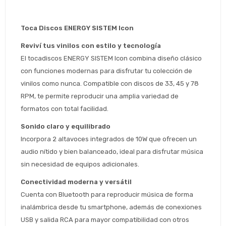
Toca Discos ENERGY SISTEM Icon 
Reviví tus vinilos con estilo y tecnología
El tocadiscos ENERGY SISTEM Icon combina diseño clásico 
con funciones modernas para disfrutar tu colección de 
vinilos como nunca. Compatible con discos de 33, 45 y 78 
RPM, te permite reproducir una amplia variedad de 
formatos con total facilidad.
Sonido claro y equilibrado
Estimado/a
Incorpora 2 altavoces integrados de 10W que ofrecen un 
audio nítido y bien balanceado, ideal para disfrutar música 
* sujeto aprobación crediticia
sin necesidad de equipos adicionales.
 Estás calificado para comprar usando Pago 
Comprá ahora y Pagá
Conectividad moderna y versátil
Después.
Después, hasta en 12
Cédula de identidad
Cuenta con Bluetooth para reproducir música de forma 
cuotas y sin tocar tu
 ¡Tenés hasta 
 para comprar en las cuotas 
Ups!
inalámbrica desde tu smartphone, además de conexiones 
tarjeta de crédito
Celular
que prefieras! 
Parece que no tenes oferta, lamentamos
USB y salida RCA para mayor compatibilidad con otros 
¡Algo salió mal!