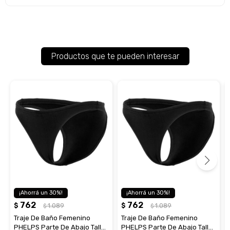
Productos que te pueden interesar
30
30
762
762
$
1.089
$
1.089
$
$
Traje De Baño Femenino
Traje De Baño Femenino
PHELPS Parte De Abajo Talle
PHELPS Parte De Abajo Talle