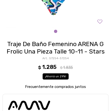
Traje De Baño Femenino ARENA G
Frolic Una Pieza Talle 10-11 - Stars
57254-57254
1.285
$
1.835
$
29
Frecuentemente comprados juntos