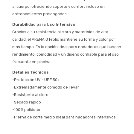
Estimado/a
al cuerpo, ofreciendo soporte y confort incluso en 
entrenamientos prolongados.
* sujeto aprobación crediticia
Durabilidad para Uso Intensivo
 Estás calificado para comprar usando Pago 
Comprá ahora y Pagá
Gracias a su resistencia al cloro y materiales de alta 
Después.
Después, hasta en 12
Cédula de identidad
calidad, el ARENA G Frolic mantiene su forma y color por 
cuotas y sin tocar tu
 ¡Tenés hasta 
 para comprar en las cuotas 
Ups!
más tiempo. Es la opción ideal para nadadoras que buscan 
tarjeta de crédito
Celular
que prefieras! 
Parece que no tenes oferta, lamentamos
rendimiento, comodidad y un diseño confiable para el uso 
¡Algo salió mal!
el inconveniente, por cualquier duda
frecuente en piscina.
Por favor intenta nuevamente mas tarde.
contactanos en
Elegí tus productos preferidos
Fecha de nacimiento
preguntas@pagodespues.com.uy
Detalles Técnicos
Seleccioná Pago Después como metodo 
-Protección UV - UPF 50+
Día
Mes
Año
de pago
-Extremadamente cómodo de llevar
Continuar
-Resistente al cloro
-Secado rápido
Volver al inicio
-100% poliéster
-Pierna de corte medio Ideal para nadadores intensivos