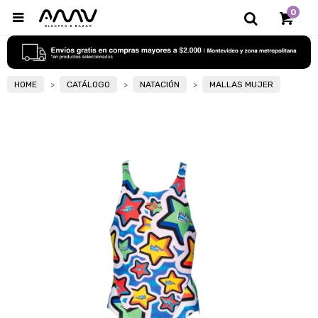
0

HOME
CATÁLOGO
NATACIÓN
MALLAS MUJER