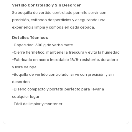
Vertido Controlado y Sin Desorden
* sujeto aprobación crediticia
Su boquilla de vertido controlado permite servir con 
 Estás calificado para comprar usando Pago 
Comprá ahora y Pagá
precisión, evitando desperdicios y asegurando una 
Después.
Después, hasta en 12
Cédula de identidad
experiencia limpia y cómoda en cada cebada.
cuotas y sin tocar tu
 ¡Tenés hasta 
 para comprar en las cuotas 
Ups!
Detalles Técnicos
tarjeta de crédito
Celular
que prefieras! 
Parece que no tenes oferta, lamentamos
¡Algo salió mal!
-Capacidad: 500 g de yerba mate
el inconveniente, por cualquier duda
Por favor intenta nuevamente mas tarde.
-Cierre hermético: mantiene la frescura y evita la humedad
contactanos en
Elegí tus productos preferidos
Fecha de nacimiento
-Fabricado en acero inoxidable 18/8: resistente, duradero 
preguntas@pagodespues.com.uy
y libre de bpa
Seleccioná Pago Después como metodo 
Día
Mes
Año
-Boquilla de vertido controlado: sirve con precisión y sin 
de pago
desorden
Continuar
-Diseño compacto y portátil: perfecto para llevar a 
Volver al inicio
cualquier lugar
-Fácil de limpiar y mantener