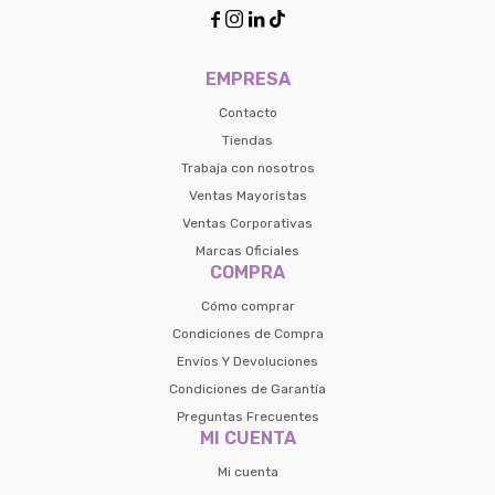
contactanos en
Elegí tus productos preferidos
Fecha de nacimiento




preguntas@pagodespues.com.uy
Seleccioná Pago Después como metodo 
Día
Mes
Año
EMPRESA
de pago
Continuar
Contacto
Tiendas
Volver al inicio
Trabaja con nosotros
Ventas Mayoristas
Ventas Corporativas
Marcas Oficiales
COMPRA
Cómo comprar
Condiciones de Compra
Envíos Y Devoluciones
Condiciones de Garantía
Preguntas Frecuentes
MI CUENTA
Mi cuenta