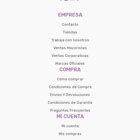
preguntas@pagodespues.com.uy
Seleccioná Pago Después como metodo 
EMPRESA
Día
Mes
Año
de pago
Contacto
Continuar
Tiendas
Volver al inicio
Trabaja con nosotros
Ventas Mayoristas
Ventas Corporativas
Marcas Oficiales
COMPRA
Cómo comprar
Condiciones de Compra
Envíos Y Devoluciones
Condiciones de Garantía
Preguntas Frecuentes
MI CUENTA
Mi cuenta
Mis compras