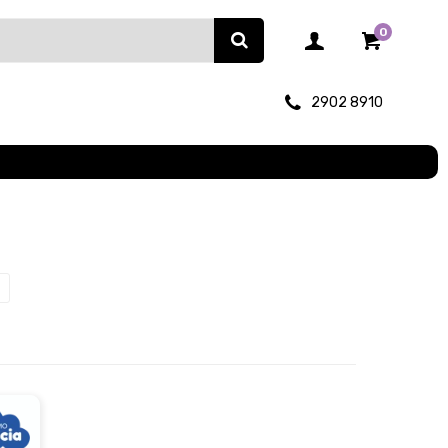
0
2902 8910