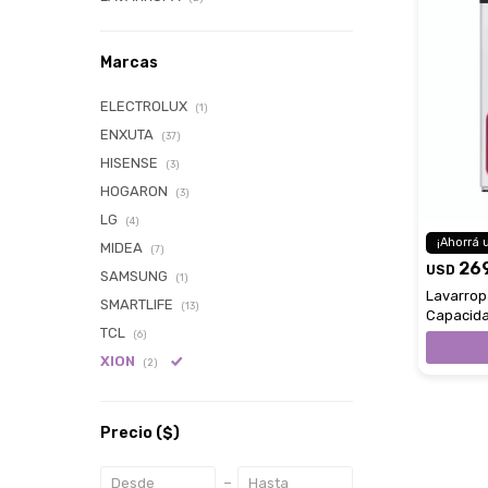
Marcas
ELECTROLUX
(1)
ENXUTA
(37)
HISENSE
(3)
HOGARON
(3)
LG
(4)
MIDEA
(7)
26
USD
SAMSUNG
(1)
Lavarrop
SMARTLIFE
(13)
Capacida
TCL
White
(6)
XION
(2)
Precio
($)