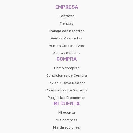
preguntas@pagodespues.com.uy
EMPRESA
Seleccioná Pago Después como metodo 
Día
Mes
Año
de pago
Contacto
Continuar
Tiendas
Trabaja con nosotros
Volver al inicio
Ventas Mayoristas
Ventas Corporativas
Marcas Oficiales
COMPRA
Cómo comprar
Condiciones de Compra
Envíos Y Devoluciones
Condiciones de Garantía
Preguntas Frecuentes
MI CUENTA
Mi cuenta
Mis compras
Mis direcciones