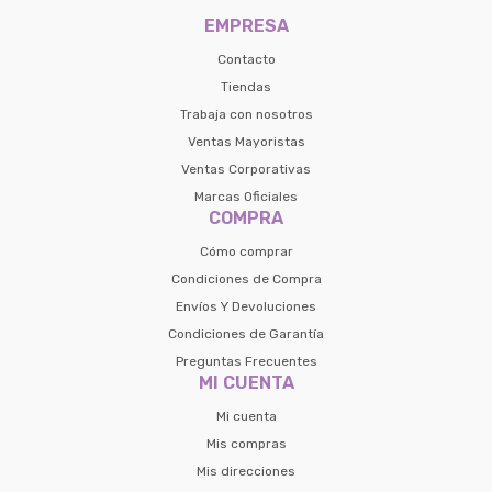
preguntas@pagodespues.com.uy
EMPRESA
Seleccioná Pago Después como metodo 
Día
Mes
Año
de pago
Contacto
Continuar
Tiendas
Trabaja con nosotros
Volver al inicio
Ventas Mayoristas
Ventas Corporativas
Marcas Oficiales
COMPRA
Cómo comprar
Condiciones de Compra
Envíos Y Devoluciones
Condiciones de Garantía
Preguntas Frecuentes
MI CUENTA
Mi cuenta
Mis compras
Mis direcciones