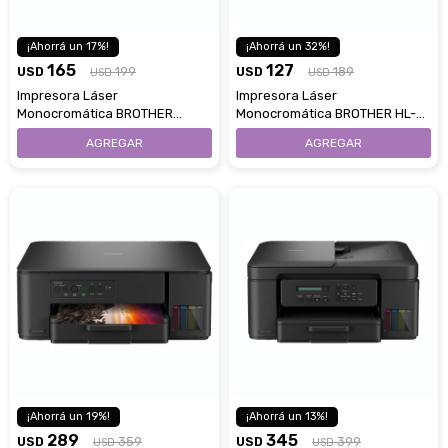
17
32
165
127
USD
199
USD
189
USD
USD
Impresora Láser
Impresora Láser
Monocromática BROTHER
Monocromática BROTHER HL-
HL1212W Con WiFi
1200
Estimado/a
19
13
* sujeto aprobación crediticia
289
345
USD
359
USD
399
USD
USD
 Estás calificado para comprar usando Pago 