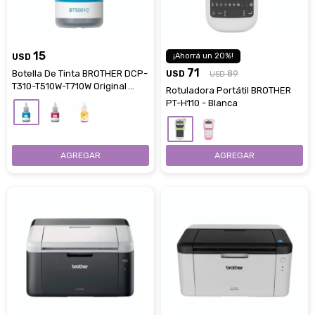
15
USD
20
71
Botella De Tinta BROTHER DCP-
USD
89
USD
T310-T510W-T710W Original
Rotuladora Portátil BROTHER
Color Cyan
PT-H110 - Blanca