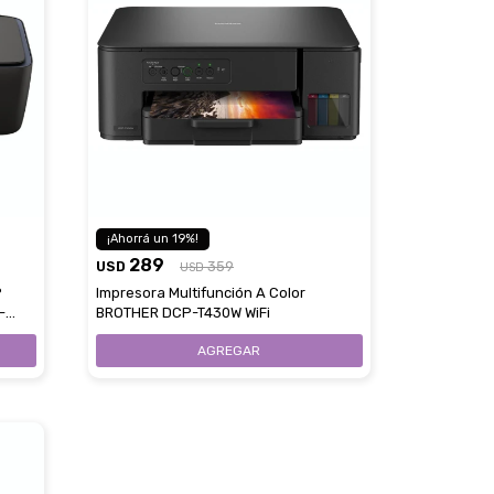
19
289
USD
359
USD
P
Impresora Multifunción A Color
-
BROTHER DCP-T430W WiFi