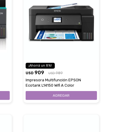
8
909
USD
989
USD
Impresora Multifunción EPSON
Ecotank L14150 Wifi A Color