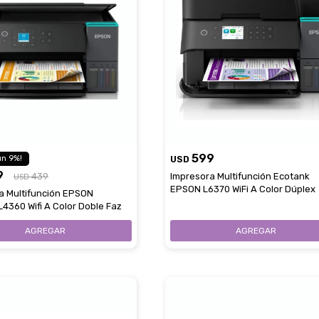
599
9
USD
9
439
Impresora Multifunción Ecotank
USD
EPSON L6370 WiFi A Color Dúplex
a Multifunción EPSON
4360 Wifi A Color Doble Faz