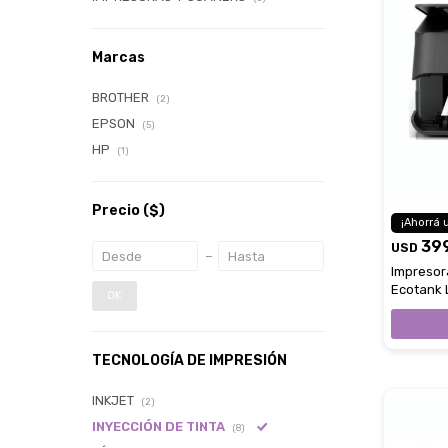
Marcas
BROTHER
(2)
EPSON
(5)
HP
(1)
Precio
($)
39
USD
Impresor
Ecotank L
OK
TECNOLOGÍA DE IMPRESIÓN
INKJET
(2)
INYECCIÓN DE TINTA
(8)