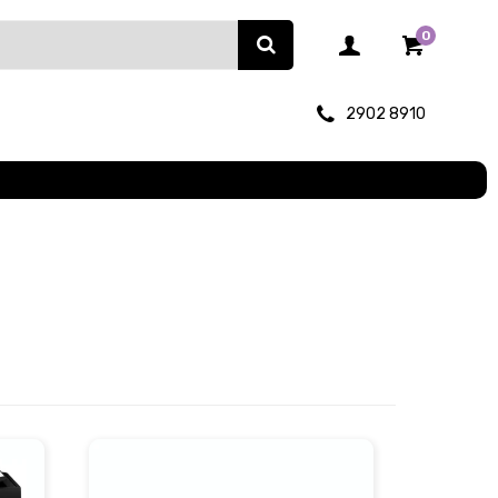
0
2902 8910