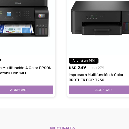
7
14
239
a Multifunción A Color EPSON
USD
279
USD
otank Con WiFi
Impresora Multifunción A Color
BROTHER DCP-T230
MI CUENTA