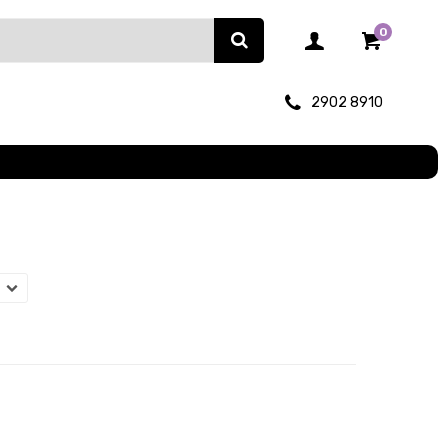
0
2902 8910