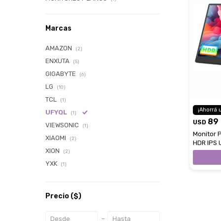
Marcas
AMAZON
(2)
ENXUTA
(5)
GIGABYTE
(6)
LG
(10)
TCL
(1)
UFYQL
(1)
89
USD
VIEWSONIC
(1)
Monitor P
XIAOMI
(2)
HDR IPS 
XION
(2)
YXK
(1)
Precio
($)