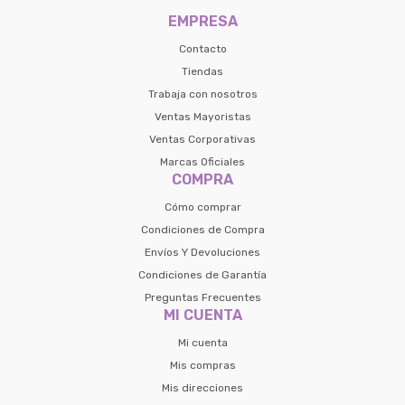
preguntas@pagodespues.com.uy
EMPRESA
Seleccioná Pago Después como metodo 
Día
Mes
Año
de pago
Contacto
Continuar
Tiendas
Trabaja con nosotros
Volver al inicio
Ventas Mayoristas
Ventas Corporativas
Marcas Oficiales
COMPRA
Cómo comprar
Condiciones de Compra
Envíos Y Devoluciones
Condiciones de Garantía
Preguntas Frecuentes
MI CUENTA
Mi cuenta
Mis compras
Mis direcciones