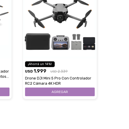
14
1.999
zador
USD
2.339
USD
utos
Drone DJI Mini 5 Pro Con Controlador
RC2 Cámara 4K HDR