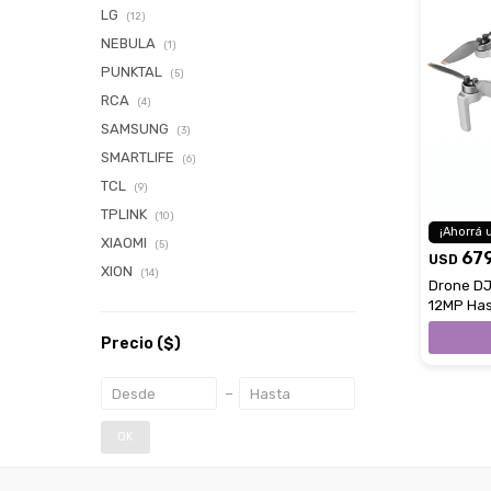
LG
(12)
NEBULA
(1)
PUNKTAL
(5)
RCA
(4)
SAMSUNG
(3)
SMARTLIFE
(6)
TCL
(9)
TPLINK
(10)
XIAOMI
(5)
67
USD
XION
(14)
Drone DJ
12MP Has
Precio
($)
OK