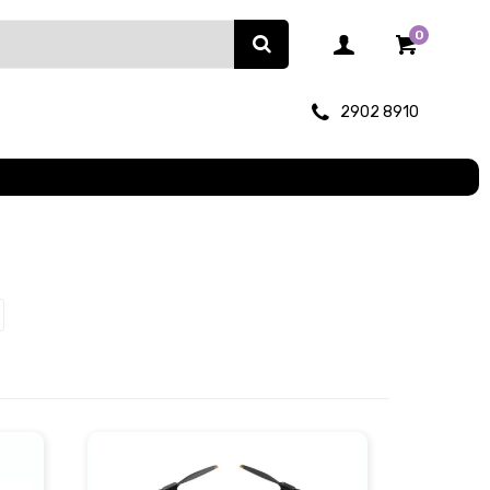
0
2902 8910