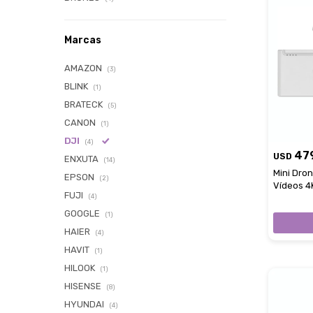
Marcas
AMAZON
(3)
BLINK
(1)
BRATECK
(5)
CANON
(1)
DJI
(4)
47
USD
ENXUTA
(14)
Mini Dro
EPSON
(2)
Vídeos 4K
FUJI
(4)
GOOGLE
(1)
HAIER
(4)
HAVIT
(1)
HILOOK
(1)
HISENSE
(8)
HYUNDAI
(4)