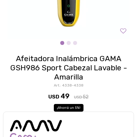
Afeitadora Inalámbrica GAMA
GSH986 Sport Cabezal Lavable -
Amarilla
4338-4338
49
USD
52
USD
5