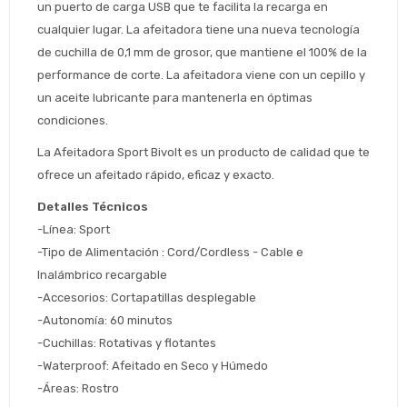
un puerto de carga USB que te facilita la recarga en 
Estimado/a
cualquier lugar. La afeitadora tiene una nueva tecnología 
de cuchilla de 0,1 mm de grosor, que mantiene el 100% de la 
performance de corte. La afeitadora viene con un cepillo y 
* sujeto aprobación crediticia
un aceite lubricante para mantenerla en óptimas 
 Estás calificado para comprar usando Pago 
Comprá ahora y Pagá
Después.
condiciones.
Después, hasta en 12
Cédula de identidad
cuotas y sin tocar tu
La Afeitadora Sport Bivolt es un producto de calidad que te 
 ¡Tenés hasta 
 para comprar en las cuotas 
Ups!
tarjeta de crédito
Celular
que prefieras! 
ofrece un afeitado rápido, eficaz y exacto. 
Parece que no tenes oferta, lamentamos
¡Algo salió mal!
el inconveniente, por cualquier duda
Por favor intenta nuevamente mas tarde.
Detalles Técnicos
contactanos en
Elegí tus productos preferidos
Fecha de nacimiento
-Línea: Sport
preguntas@pagodespues.com.uy
-Tipo de Alimentación : Cord/Cordless - Cable e 
Seleccioná Pago Después como metodo 
Día
Mes
Año
Inalámbrico recargable
de pago
-Accesorios: Cortapatillas desplegable
Continuar
-Autonomía: 60 minutos
Volver al inicio
-Cuchillas: Rotativas y flotantes
-Waterproof: Afeitado en Seco y Húmedo
-Áreas: Rostro