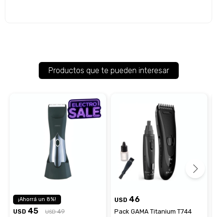
Productos que te pueden interesar
46
8
USD
45
USD
49
Pack GAMA Titanium T744
USD