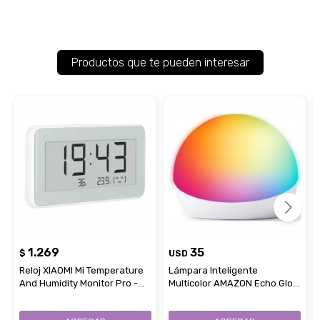
Productos que te pueden interesar
1.269
35
$
USD
Reloj XIAOMI Mi Temperature
Lámpara Inteligente
And Humidity Monitor Pro -
Multicolor AMAZON Echo Glow
White
Compatible Con Alexa - White