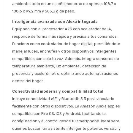
ambiente, todo en un diseño moderno de apenas 108,7 x 
108,6 x 99,2 mm y 505,3 g de peso.
Inteligencia avanzada con Alexa integrada
Equipado con el procesador AZ3 con acelerador de IA, 
responde de forma más rápida y precisa a tus comandos. 
Funciona como controlador de hogar digital, permitiéndote 
manejar luces, enchufes y otros dispositivos inteligentes 
compatibles con solo tu voz. Además, integra sensores de 
temperatura ambiente, luz ambiental, detección de 
Estimado/a
presencia y acelerómetro, optimizando automatizaciones 
dentro del hogar.
* sujeto aprobación crediticia
 Estás calificado para comprar usando Pago 
Comprá ahora y Pagá
Conectividad moderna y compatibilidad total
Después.
Después, hasta en 12
Cédula de identidad
Incluye conectividad WiFi y Bluetooth 5.3 para vincularlo 
cuotas y sin tocar tu
fácilmente con otros dispositivos. La Amazon Alexa app es 
 ¡Tenés hasta 
 para comprar en las cuotas 
Ups!
tarjeta de crédito
compatible con Fire OS, iOS y Android, facilitando la 
Celular
que prefieras! 
Parece que no tenes oferta, lamentamos
¡Algo salió mal!
configuración y el control desde tu smartphone. Ideal para 
el inconveniente, por cualquier duda
Por favor intenta nuevamente mas tarde.
contactanos en
quienes buscan un asistente inteligente potente, versátil y 
Elegí tus productos preferidos
Fecha de nacimiento