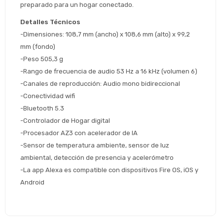
preguntas@pagodespues.com.uy
preparado para un hogar conectado.
Seleccioná Pago Después como metodo 
Día
Mes
Año
Detalles Técnicos
de pago
-Dimensiones: 108,7 mm (ancho) x 108,6 mm (alto) x 99,2 
Continuar
mm (fondo)
Volver al inicio
-Peso 505,3 g
-Rango de frecuencia de audio 53 Hz a 16 kHz (volumen 6)
-Canales de reproducción: Audio mono bidireccional
-Conectividad wifi
-Bluetooth 5.3
-Controlador de Hogar digital
-Procesador AZ3 con acelerador de IA
-Sensor de temperatura ambiente, sensor de luz 
ambiental, detección de presencia y acelerómetro
-La app Alexa es compatible con dispositivos Fire OS, iOS y 
Android