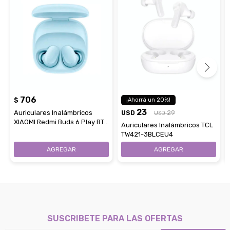
706
$
20
23
Auriculares Inalámbricos
USD
29
USD
XIAOMI Redmi Buds 6 Play BT -
Auriculares Inalámbricos TCL
Blue
TW421-3BLCEU4
SUSCRIBETE PARA LAS OFERTAS