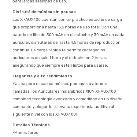
para largas sesiones de uso.
Disfrutá de música sin pausas
Los XI-AUX400 cuentan con un práctico estuche de carga 
que proporciona hasta 15,5 horas de uso total. Con una 
batería de litio de 300 mAh en el estuche y 30 mAh en cada 
auricular, disfrutarás de hasta 4,5 horas de reproducción 
Estimado/a
continua. La carga rápida te permite recargar los 
auriculares en solo 1 hora y el estuche en 2 horas, 
* sujeto aprobación crediticia
asegurando que siempre estén listos para usarse.
 Estás calificado para comprar usando Pago 
Comprá ahora y Pagá
Después.
Elegancia y alto rendimiento
Después, hasta en 12
Cédula de identidad
cuotas y sin tocar tu
Ya sea para escuchar música, podcasts o atender 
 ¡Tenés hasta 
 para comprar en las cuotas 
Ups!
tarjeta de crédito
llamadas, los Auriculares Inalámbricos XION XI-AUX400 
Celular
que prefieras! 
Parece que no tenes oferta, lamentamos
¡Algo salió mal!
combinan tecnología avanzada y comodidad en un diseño 
el inconveniente, por cualquier duda
Por favor intenta nuevamente mas tarde.
compacto y elegante. ¡Lleva tu experiencia auditiva al 
contactanos en
Elegí tus productos preferidos
Fecha de nacimiento
preguntas@pagodespues.com.uy
siguiente nivel con los XI-AUX400!
Seleccioná Pago Después como metodo 
Día
Mes
Año
Detalles Técnicos
de pago
-Manos libres
Continuar