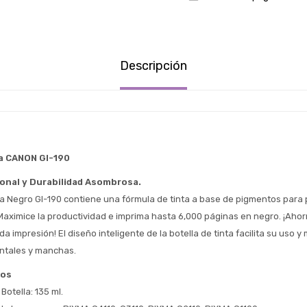
Descripción
Estimado/a
* sujeto aprobación crediticia
 Estás calificado para comprar usando Pago 
ta CANON GI-190
Comprá ahora y Pagá
Después.
Después, hasta en 12
Cédula de identidad
onal y Durabilidad Asombrosa. 
cuotas y sin tocar tu
 ¡Tenés hasta 
 para comprar en las cuotas 
nta Negro GI-190 contiene una fórmula de tinta a base de pigmentos para p
Ups!
tarjeta de crédito
Celular
que prefieras! 
 Maximice la productividad e imprima hasta 6,000 páginas en negro. ¡Ahorr
Parece que no tenes oferta, lamentamos
¡Algo salió mal!
el inconveniente, por cualquier duda
a impresión! El diseño inteligente de la botella de tinta facilita su uso y 
Por favor intenta nuevamente mas tarde.
contactanos en
Elegí tus productos preferidos
Fecha de nacimiento
ntales y manchas.
preguntas@pagodespues.com.uy
cos
Seleccioná Pago Después como metodo 
Día
Mes
Año
de pago
Botella: 135 ml.