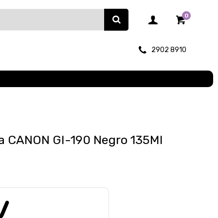
0
2902 8910
ta CANON GI-190 Negro 135Ml