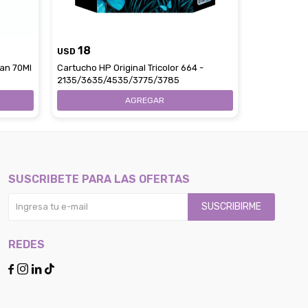
18
23
USD
USD
yan 70Ml
Cartucho HP Original Tricolor 664 -
Cartucho HP
2135/3635/4535/3775/3785
2135/3635/
SUSCRIBETE PARA LAS OFERTAS
SUSCRIBIRME
REDES



