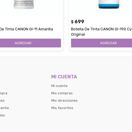
699
$
 De Tinta CANON GI-11 Amarilla
Botella De Tinta CANON GI-190 C
Original
MI CUENTA
Mi cuenta
mpra
Mis compras
nes
Mis direcciones
antía
Mis favoritos
tes