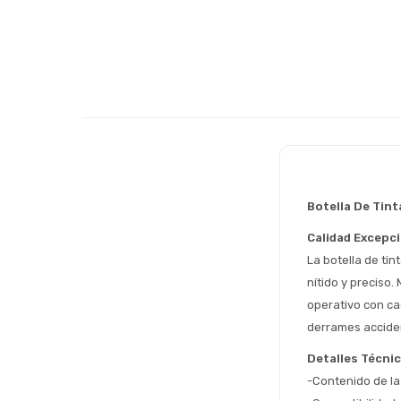
Botella De Tin
Calidad Excepci
La botella de ti
nítido y preciso.
operativo con cad
derrames accide
Detalles Técni
-Contenido de la 