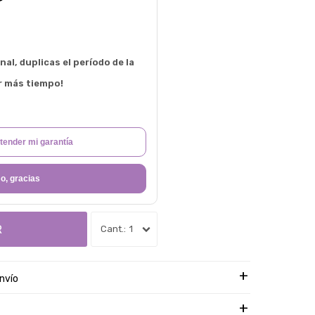
al, duplicas el período de la
r más tiempo!
tender mi garantía
o, gracias
R
1
nvío