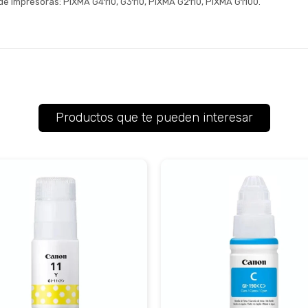
Continuar
de Impresoras: PIXMA G4110, G3110, PIXMA G2110, PIXMA G1100.
Volver al inicio
Productos que te pueden interesar