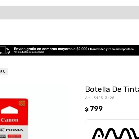
LES
Botella De Tin
3425-3425
799
$