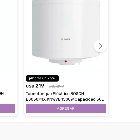
239
26
USD
219
USD
299
Termotanqu
USD
Digital Smar
WH
Termotanque Eléctrico BOSCH
ES050M1X-KNWVB 1500W Capacidad 50L