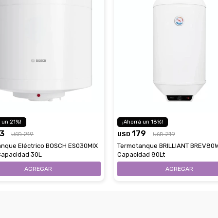
21
18
3
179
219
USD
219
USD
USD
nque Eléctrico BOSCH ES030MIX
Termotanque BRILLIANT BREV80
Capacidad 30L
Capacidad 80Lt