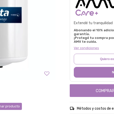
Extendé tu tranquilidad
Abonando el 10% adicion
garantía.
¡Protegé tu compra po
AMV te cuida.
Ver condiciones
Quiero ex
N
COMPRA
ar producto
Métodos y costos de e