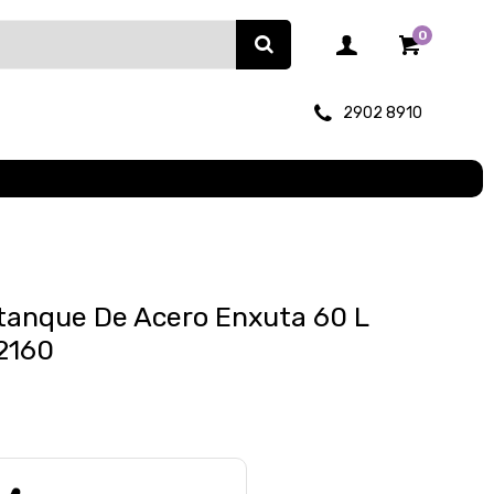
0
2902 8910
tanque De Acero Enxuta 60 L
x2160