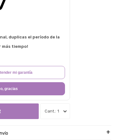
al, duplicas el período de la
r más tiempo!
tender mi garantía
o, gracias
R
1
nvío