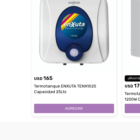
165
USD
17
Termotanque ENXUTA TENX1025
USD
Capacidad 25Lts
Termota
1200W 