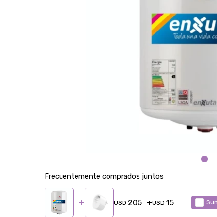
Frecuentemente comprados juntos
205
15
Sum
USD
USD