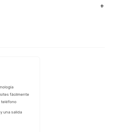
nología 
ites fácilmente 
u teléfono
 una salida 