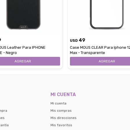
9
49
USD
OUS Leather Para IPHONE
Case MOUS CLEAR Para Iphone 1
E - Negro
Max - Transparente
MI CUENTA
Mi cuenta
mpra
Mis compras
nes
Mis direcciones
antía
Mis favoritos