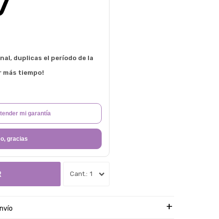
al, duplicas el período de la
r más tiempo!
tender mi garantía
o, gracias
R
1
nvío