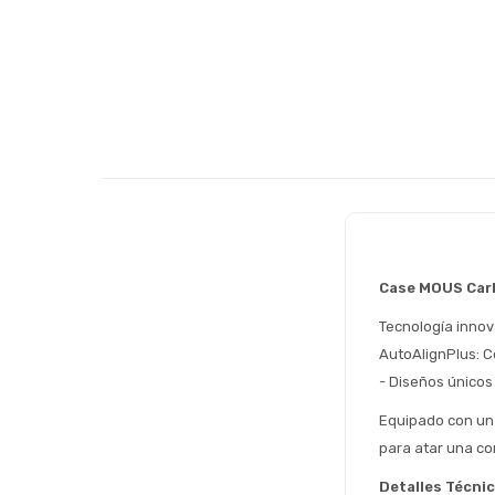
Case MOUS Car
Tecnología innov
AutoAlignPlus: C
- Diseños únicos
Equipado con un 
para atar una co
Detalles Técni