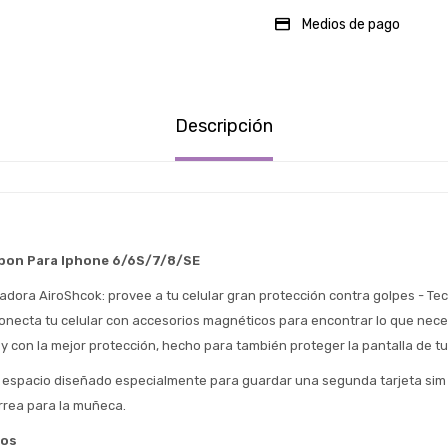
Medios de pago
Descripción
Estimado/a
* sujeto aprobación crediticia
bon Para Iphone 6/6S/7/8/SE
 Estás calificado para comprar usando Pago 
Comprá ahora y Pagá
Después.
Después, hasta en 12
Cédula de identidad
adora AiroShcok: provee a tu celular gran protección contra golpes - Tec
cuotas y sin tocar tu
onecta tu celular con accesorios magnéticos para encontrar lo que neces
 ¡Tenés hasta 
 para comprar en las cuotas 
Ups!
tarjeta de crédito
Celular
que prefieras! 
 y con la mejor protección, hecho para también proteger la pantalla de t
Parece que no tenes oferta, lamentamos
¡Algo salió mal!
el inconveniente, por cualquier duda
Por favor intenta nuevamente mas tarde.
espacio diseñado especialmente para guardar una segunda tarjeta sim y
contactanos en
Elegí tus productos preferidos
Fecha de nacimiento
rrea para la muñeca.
preguntas@pagodespues.com.uy
Seleccioná Pago Después como metodo 
cos
Día
Mes
Año