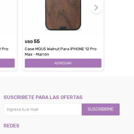
55
55
USD
USD
2 Pro
Case MOUS Walnut Para IPHONE 12 Pro
Case MOUS 
Max - Marrón
Pro
SUSCRIBETE PARA LAS OFERTAS
SUSCRIBIRME
REDES