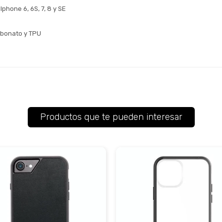
de pago
phone 6, 6S, 7, 8 y SE
Continuar
Volver al inicio
arbonato y TPU
Productos que te pueden interesar